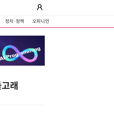
정치·정책
오피니언
돌고래