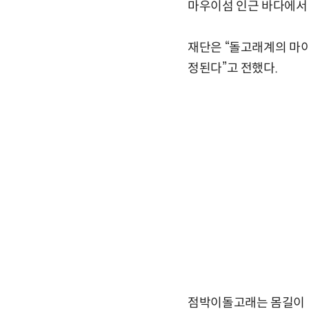
마우이섬 인근 바다에서 
재단은 “돌고래계의 마이클
정된다”고 전했다.
점박이돌고래는 몸길이 1.