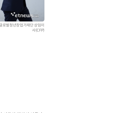
)글로벌청년창업가재단 상임이
사(CFP)