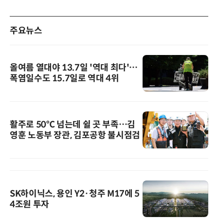
주요뉴스
올여름 열대야 13.7일 '역대 최다'…
폭염일수도 15.7일로 역대 4위
활주로 50℃ 넘는데 쉴 곳 부족…김
영훈 노동부 장관, 김포공항 불시점검
SK하이닉스, 용인 Y2·청주 M17에 5
4조원 투자