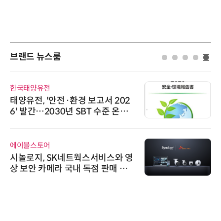
브랜드 뉴스룸
한국태양유전
태양유전, '안전·환경 보고서 202
6' 발간…2030년 SBT 수준 온실
가스 감축 추진
에이블스토어
시놀로지, SK네트웍스서비스와 영
상 보안 카메라 국내 독점 판매 파
트너십 체결