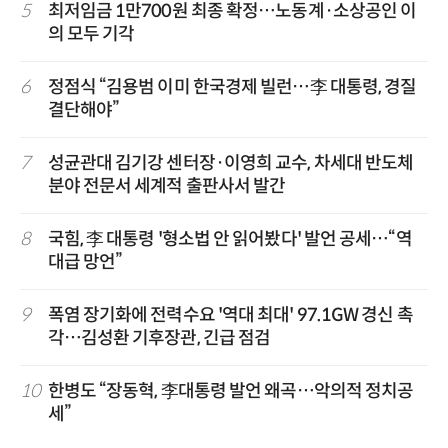
5
최저임금 1만700원 최종 확정…노동계·소상공인 이
의 모두 기각
6
정점식 “김용범 이미 한국경제 빌런…李 대통령, 경질
결단해야”
7
성균관대 김기강 센터장·이영희 교수, 차세대 반도체
분야 전문서 세계적 출판사서 발간
8
국힘, 李 대통령 '형소법 안 읽어봤다' 발언 공세…“역
대급 망언”
9
폭염 장기화에 전력수요 '역대 최대' 97.1GW 경신 촉
각…김성환 기후장관, 긴급 점검
10
한병도 “장동혁, 李대통령 발언 왜곡…악의적 정치공
세”