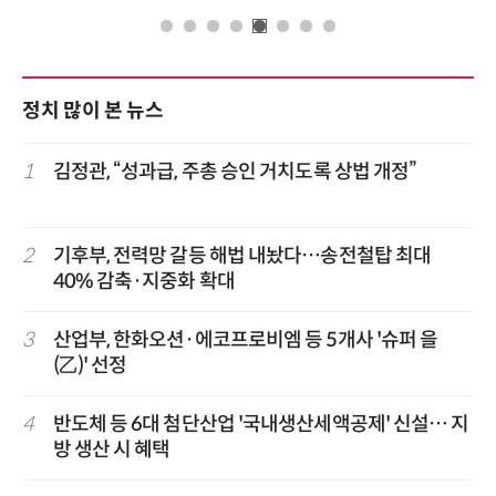
정치 많이 본 뉴스
1
김정관, “성과급, 주총 승인 거치도록 상법 개정”
2
기후부, 전력망 갈등 해법 내놨다…송전철탑 최대
40% 감축·지중화 확대
3
산업부, 한화오션·에코프로비엠 등 5개사 '슈퍼 을
(乙)' 선정
4
반도체 등 6대 첨단산업 '국내생산세액공제' 신설… 지
방 생산 시 혜택