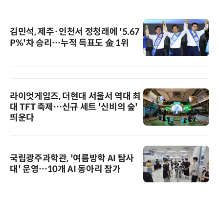
김민석, 제주·인천서 정청래에 '5.67
P%'차 승리…누적 득표도 金 1위
라이엇게임즈, 더현대 서울서 역대 최
대 TFT 축제…신규 세트 '신비의 숲'
띄운다
국립광주과학관, '여름방학 AI 탐사
대' 운영…10개 AI 동아리 참가