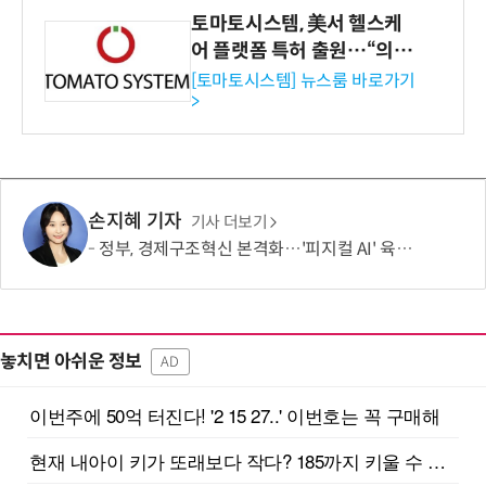
토마토시스템, 美서 헬스케
어 플랫폼 특허 출원…“의료
기관·보험사 공략”
[토마토시스템] 뉴스룸 바로가기
>
손지혜 기자
기사 더보기
정부, 경제구조혁신 본격화…'피지컬 AI' 육성·국가자산 관리체계 개편
놓치면 아쉬운 정보
AD