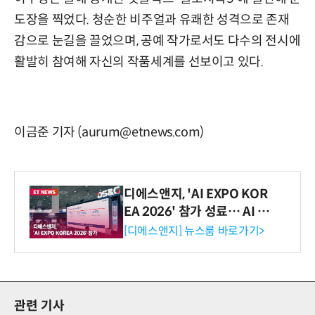
도장을 찍었다. 청순한 비주얼과 유쾌한 성격으로 존재
감으로 눈길을 끌었으며, 공예 작가로서도 다수의 전시에
활발히 참여해 자신의 작품세계를 선보이고 있다.
이금준 기자 (aurum@etnews.com)
디에스앤지, 'AI EXPO KOR
EA 2026' 참가 성료… AI 전
생애주기 아우르는 통합 솔루
[디에스앤지] 뉴스룸 바로가기>
션 선봬 [영상]
관련 기사