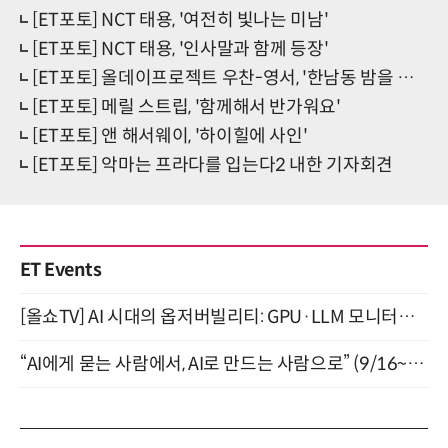
[ET포토] NCT 태용, '여전히 빛나는 미남'
[ET포토] NCT 태용, '인사말과 함께 등장'
[ET포토] 올데이프로젝트 우찬-영서, '한남동 밤을 밝히며'
[ET포토] 메릴 스트립, '함께해서 반가워요'
[ET포토] 앤 해서웨이, '하이힐에 사인'
[ET포토] 악마는 프라다를 입는다2 내한 기자회견
ET Events
[올쇼TV] AI 시대의 옵저버빌리티: GPU·LLM 모니터링부터 AI 기반 장애 대응까지 (8/11 생방송)
“AI에게 묻는 사람에서, AI로 만드는 사람으로” (9/16~17)