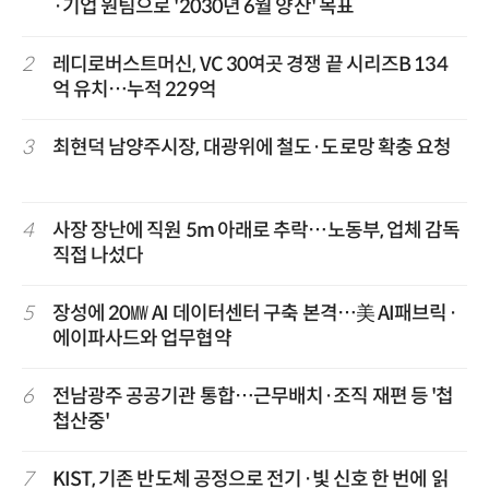
·기업 원팀으로 '2030년 6월 양산' 목표
2
레디로버스트머신, VC 30여곳 경쟁 끝 시리즈B 134
억 유치…누적 229억
3
최현덕 남양주시장, 대광위에 철도·도로망 확충 요청
4
사장 장난에 직원 5m 아래로 추락…노동부, 업체 감독
직접 나섰다
5
장성에 20㎿ AI 데이터센터 구축 본격…美 AI패브릭·
에이파사드와 업무협약
6
전남광주 공공기관 통합…근무배치·조직 재편 등 '첩
첩산중'
7
KIST, 기존 반도체 공정으로 전기·빛 신호 한 번에 읽