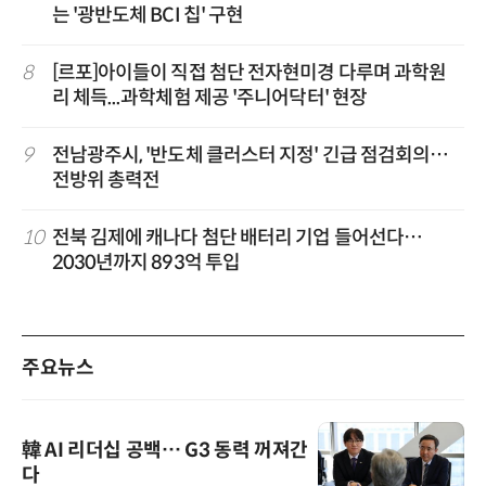
는 '광반도체 BCI 칩' 구현
8
[르포]아이들이 직접 첨단 전자현미경 다루며 과학원
리 체득...과학체험 제공 '주니어닥터' 현장
9
전남광주시, '반도체 클러스터 지정' 긴급 점검회의…
전방위 총력전
10
전북 김제에 캐나다 첨단 배터리 기업 들어선다…
2030년까지 893억 투입
주요뉴스
韓 AI 리더십 공백… G3 동력 꺼져간
다