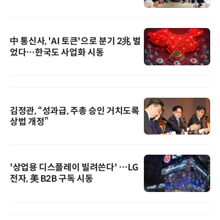
中 통신사, 'AI 토큰'으로 분기 2兆 벌
었다…한국도 사업화 시동
김정관, “성과급, 주총 승인 거치도록
상법 개정”
'상업용 디스플레이 빌려쓴다' …LG
전자, 美 B2B 구독 시동