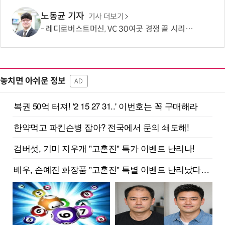
노동균 기자
기사 더보기
레디로버스트머신, VC 30여곳 경쟁 끝 시리즈B 134억 유치…누적 229억
놓치면 아쉬운 정보
AD