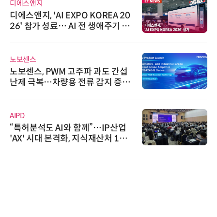
디에스앤지
디에스앤지, 'AI EXPO KOREA 20
26' 참가 성료… AI 전 생애주기 아
우르는 통합 솔루션 선봬
노보센스
노보센스, PWM 고주파 과도 간섭
난제 극복…차량용 전류 감지 증폭
기
AIPD
“특허분석도 AI와 함께”…IP산업
'AX' 시대 본격화, 지식재산처 1호
AI IP데이터분석사 탄생