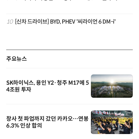
10
[신차 드라이브] BYD, PHEV '씨라이언 6 DM-i'
주요뉴스
SK하이닉스, 용인 Y2·청주 M17에 5
4조원 투자
창사 첫 파업까지 갔던 카카오…연봉
6.3% 인상 합의