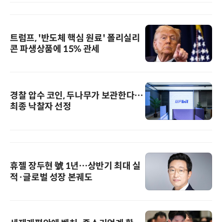
트럼프, '반도체 핵심 원료' 폴리실리
콘 파생상품에 15% 관세
경찰 압수 코인, 두나무가 보관한다…
최종 낙찰자 선정
휴젤 장두현 號 1년…상반기 최대 실
적·글로벌 성장 본궤도