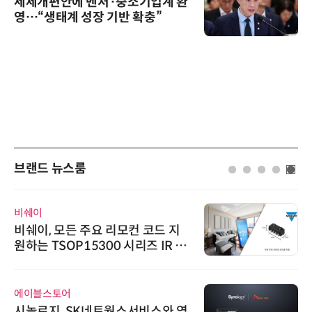
세제개편안에 벤처·중소기업계 환
영…“생태계 성장 기반 확충”
브랜드 뉴스룸
비쉐이
비쉐이, 모든 주요 리모컨 코드 지
원하는 TSOP15300 시리즈 IR 수
신기 출시
에이블스토어
시놀로지, SK네트웍스서비스와 영