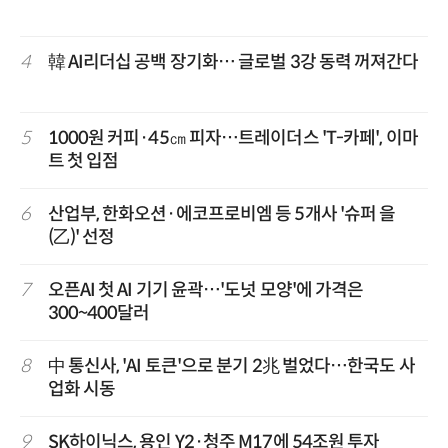
4
韓 AI리더십 공백 장기화… 글로벌 3강 동력 꺼져간다
5
1000원 커피·45㎝ 피자…트레이더스 'T-카페', 이마
트 첫 입점
6
산업부, 한화오션·에코프로비엠 등 5개사 '슈퍼 을
(乙)' 선정
7
오픈AI 첫 AI 기기 윤곽…'도넛 모양'에 가격은
300~400달러
8
中 통신사, 'AI 토큰'으로 분기 2兆 벌었다…한국도 사
업화 시동
9
SK하이닉스, 용인 Y2·청주 M17에 54조원 투자