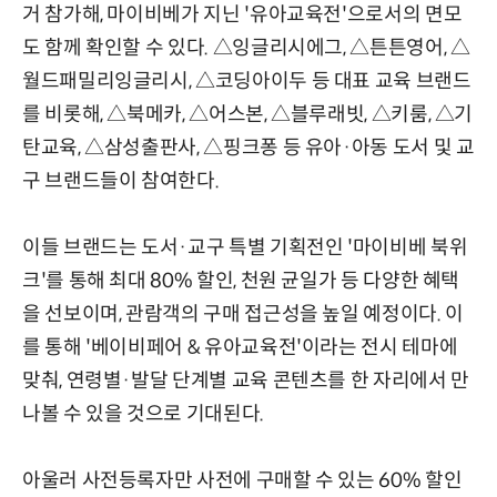
거 참가해, 마이비베가 지닌 '유아교육전'으로서의 면모
도 함께 확인할 수 있다. △잉글리시에그, △튼튼영어, △
월드패밀리잉글리시, △코딩아이두 등 대표 교육 브랜드
를 비롯해, △북메카, △어스본, △블루래빗, △키룸, △기
탄교육, △삼성출판사, △핑크퐁 등 유아·아동 도서 및 교
구 브랜드들이 참여한다.
이들 브랜드는 도서·교구 특별 기획전인 '마이비베 북위
크'를 통해 최대 80% 할인, 천원 균일가 등 다양한 혜택
을 선보이며, 관람객의 구매 접근성을 높일 예정이다. 이
를 통해 '베이비페어 & 유아교육전'이라는 전시 테마에
맞춰, 연령별·발달 단계별 교육 콘텐츠를 한 자리에서 만
나볼 수 있을 것으로 기대된다.
아울러 사전등록자만 사전에 구매할 수 있는 60% 할인