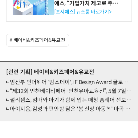
에스, “기업가치 제고로 주주
환원 강화” 계획 공시
[포시에스] 뉴스룸 바로가기>
베이비&키즈페어&유교전
[관련 기획]
베이비&키즈페어&유교전
임산부 언더웨어 '맘스데이', iF Design Award 글로벌 수상
“제32회 인천베이비페어·인천유아교육전”, 5월 7일 송도컨벤시아에서 개막
펄리잼스, 엄마와 아기가 함께 입는 매칭 홈웨어 선보인다
아이지음, 감성과 편안함 담은 '봄 신상 아동복' 마곡 베이비페어에서 선보여