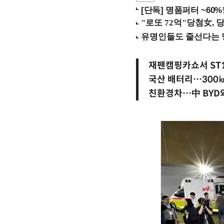
[단독] 명품퍼터 ~60
재팬캠핑카쇼서 ST
국산 배터리…300
친환경차…中 BYD