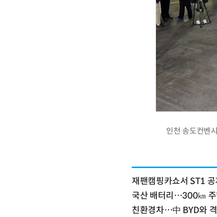
인천 송도컨벤시
재팬캠핑카쇼서 ST1 공
국산 배터리…300㎞ 
친환경차…中 BYD와 