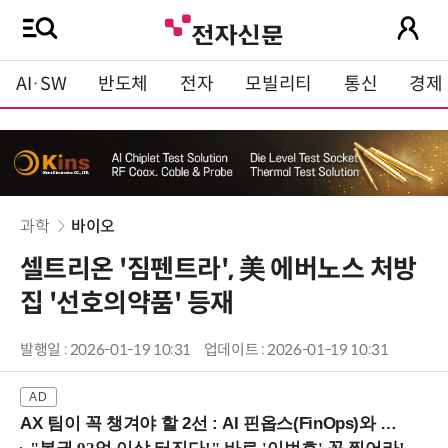
AI·SW
반도체
전자
모빌리티
통신
경제
과학
바이오
셀트리온 '짐펜트라', 美 에버노스 처방
집 '선호의약품' 등재
발행일 : 2026-01-19 10:31
업데이트 : 2026-01-19 10:31
AX 팀이 꼭 챙겨야 할 2선 : AI 핀옵스(FinOps)와 토큰 거버넌스 (8/21 잠실역)