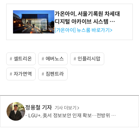
가온아이, 서울기록원 차세대
디지털 아카이브 시스템 구축
수행
[가온아이] 뉴스룸 바로가기>
셀트리온
에버노스
인플리시맙
자가면역
짐펜트라
정용철 기자
기사 더보기
LGU+, 美서 정보보안 인재 확보…전방위 역량 강화 총력