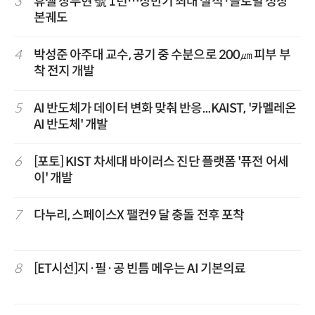
3
휴젤 장두현 號 1년…상반기 최대 실적·글로벌 성장
본궤도
4
박성준 아주대 교수, 공기 중 수분으로 200㎛ 피부 부
착 전지 개발
5
AI 반도체가 데이터 변화 맞춰 반응...KAIST, '카멜레온
AI 반도체' 개발
6
[포토] KIST 차세대 바이러스 진단 플랫폼 '퓨전 어세
이' 개발
7
다누리, 스페이스X 팰컨9 달 충돌 전후 포착
8
[ET시선]지·필·공 빈틈 메우는 AI 기본의료