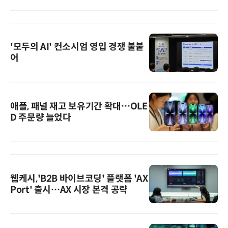
'모두의 AI' 컨소시엄 영입 경쟁 불붙
어
애플, 패널 재고 보유기간 확대…OLE
D 주문량 늘었다
웹케시,'B2B 바이브코딩' 플랫폼 'AX
Port' 출시…AX 시장 본격 공략