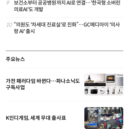
9
보건소부터 공공병원까지 AI로 연결…'한국형 소버린
의료AI'도 개발
10
“의원도 '차세대 진료실'로 진화”…GC메디아이 '의사
랑 AI' 출시
주요뉴스
가전 패러다임 바뀐다…파나소닉도
구독사업
K인디게임, 세계 무대 출사표