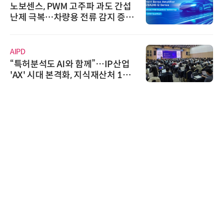
 간섭
로옴, 발진 출력 4배 높인 2세대
 증폭
라헤르츠파 발진 디바이스 개발
인아그룹
P산업
'자동화 산업의 새로운 가능성'
 1호
인아그룹 전국 7개 도시 세미나
어 개최
위고페어
위고페어, 서울AI허브 '2026 AI
환(AX) 지원사업' 컨소시엄 선