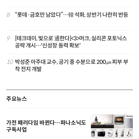
8
“롯데·금호만 남았다”…韓 석화, 상반기 나란히 반등
9
[테크데이, 빛으로 通한다]<3>머크, 실리콘 포토닉스
공략 개시…'신성장 동력 확보'
10
박성준 아주대 교수, 공기 중 수분으로 200㎛ 피부 부
착 전지 개발
주요뉴스
가전 패러다임 바뀐다…파나소닉도
구독사업