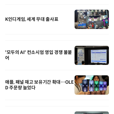
K인디게임, 세계 무대 출사표
'모두의 AI' 컨소시엄 영입 경쟁 불붙
어
애플, 패널 재고 보유기간 확대…OLE
D 주문량 늘었다