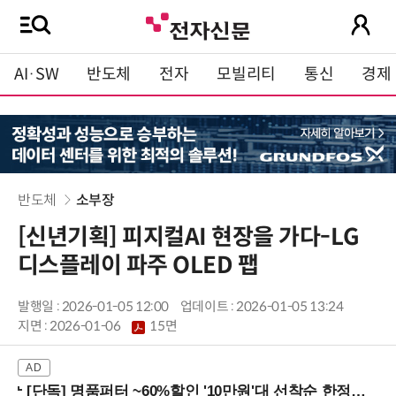
AI·SW
반도체
전자
모빌리티
통신
경제
반도체
소부장
[신년기획] 피지컬AI 현장을 가다-LG
디스플레이 파주 OLED 팹
발행일 : 2026-01-05 12:00
업데이트 : 2026-01-05 13:24
지면 :
2026-01-06
15면
[단독] 명품퍼터 ~60%할인 '10만원'대 선착순 한정판매!