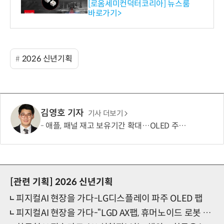
스 개발
[로옴세미컨덕터코리아] 뉴스룸
바로가기>
2026 신년기획
김영호 기자
기사 더보기
애플, 패널 재고 보유기간 확대…OLED 주문량 늘었다
[관련 기획]
2026 신년기획
피지컬AI 현장을 가다-LG디스플레이 파주 OLED 팹
피지컬AI 현장을 가다-“LGD AX팹, 휴머노이드 로봇 투입 검토”