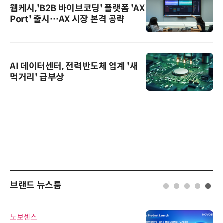
웹케시,'B2B 바이브코딩' 플랫폼 'AX
Port' 출시…AX 시장 본격 공략
AI 데이터센터, 전력반도체 업계 '새
먹거리' 급부상
브랜드 뉴스룸
로옴세미컨덕터코리아