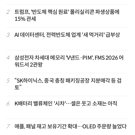
2
트럼프, '반도체 핵심 원료' 폴리실리콘 파생상품에
15% 관세
3
AI 데이터센터, 전력반도체 업계 '새 먹거리' 급부상
4
삼성전자 차세대 메모리 'V낸드·PIM', FMS 2026 어
워드서 2관왕
5
“SK하이닉스, 중국 충칭 패키징공장 지분매각 등 검
토”
6
K배터리 밸류체인 '시차'…셀은 웃고 소재는 아직
7
애플, 패널 재고 보유기간 확대…OLED 주문량 늘었다