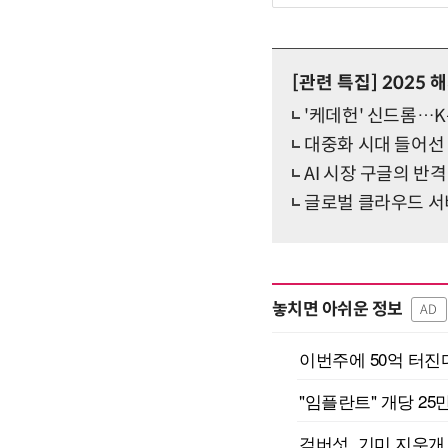
[관련 특집]
2025 
'케데헌' 신드롬…
대중화 시대 들어선 '
AI 시장 구글의 반격
글로벌 클라우드 서
놓치면 아쉬운 정보
AD