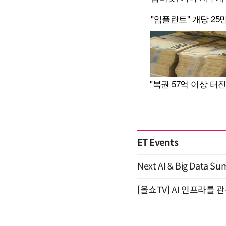
ET Events
Next AI & Big Data
[올쇼TV] AI 인프라를 