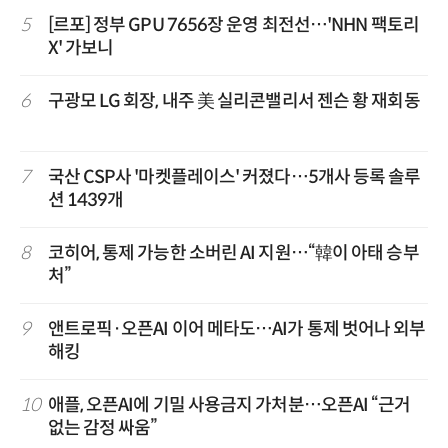
5
[르포] 정부 GPU 7656장 운영 최전선…'NHN 팩토리
X' 가보니
6
구광모 LG 회장, 내주 美 실리콘밸리서 젠슨 황 재회동
7
국산 CSP사 '마켓플레이스' 커졌다…5개사 등록 솔루
션 1439개
8
코히어, 통제 가능한 소버린 AI 지원…“韓이 아태 승부
처”
9
앤트로픽·오픈AI 이어 메타도…AI가 통제 벗어나 외부
해킹
10
애플, 오픈AI에 기밀 사용금지 가처분…오픈AI “근거
없는 감정 싸움”