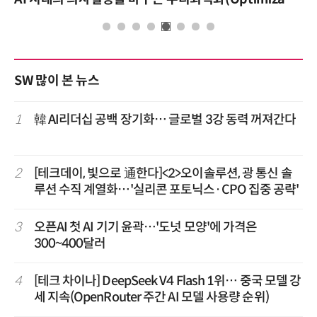
SW 많이 본 뉴스
1
韓 AI리더십 공백 장기화… 글로벌 3강 동력 꺼져간다
2
[테크데이, 빛으로 通한다]<2>오이솔루션, 광 통신 솔
루션 수직 계열화…'실리콘 포토닉스·CPO 집중 공략'
3
오픈AI 첫 AI 기기 윤곽…'도넛 모양'에 가격은
300~400달러
4
[테크 차이나] DeepSeek V4 Flash 1위… 중국 모델 강
세 지속(OpenRouter 주간 AI 모델 사용량 순위)