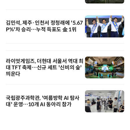
김민석, 제주·인천서 정청래에 '5.67
P%'차 승리…누적 득표도 金 1위
라이엇게임즈, 더현대 서울서 역대 최
대 TFT 축제…신규 세트 '신비의 숲'
띄운다
국립광주과학관, '여름방학 AI 탐사
대' 운영…10개 AI 동아리 참가