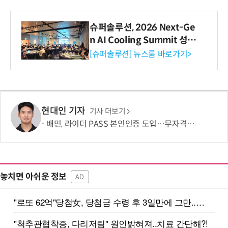
슈퍼솔루션, 2026 Next-Ge
n AI Cooling Summit 성황
리 성료
[슈퍼솔루션] 뉴스룸 바로가기>
현대인 기자
기사 더보기
배민, 라이더 PASS 본인인증 도입…무자격 라이더 차단
놓치면 아쉬운 정보
AD