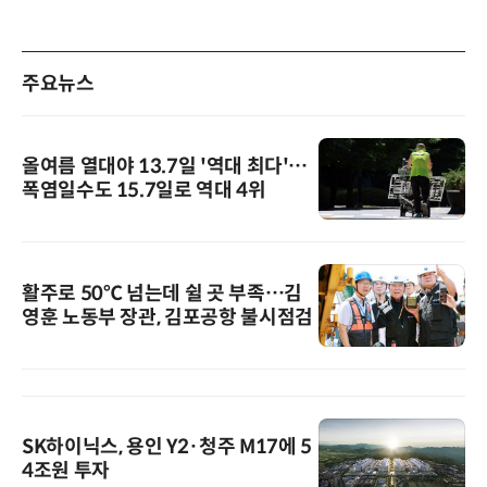
주요뉴스
올여름 열대야 13.7일 '역대 최다'…
폭염일수도 15.7일로 역대 4위
활주로 50℃ 넘는데 쉴 곳 부족…김
영훈 노동부 장관, 김포공항 불시점검
SK하이닉스, 용인 Y2·청주 M17에 5
4조원 투자