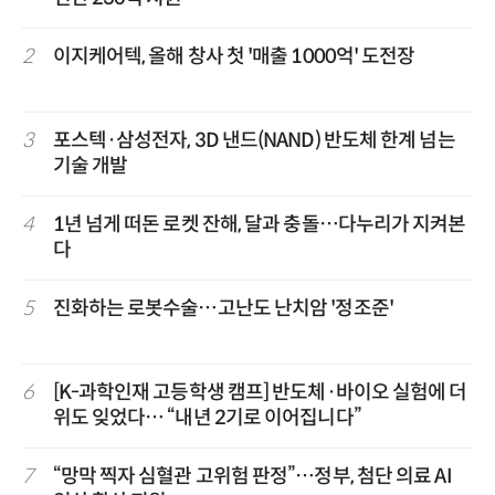
2
이지케어텍, 올해 창사 첫 '매출 1000억' 도전장
3
포스텍·삼성전자, 3D 낸드(NAND) 반도체 한계 넘는
기술 개발
4
1년 넘게 떠돈 로켓 잔해, 달과 충돌…다누리가 지켜본
다
5
진화하는 로봇수술…고난도 난치암 '정조준'
6
[K-과학인재 고등학생 캠프] 반도체·바이오 실험에 더
위도 잊었다… “내년 2기로 이어집니다”
7
“망막 찍자 심혈관 고위험 판정”…정부, 첨단 의료 AI