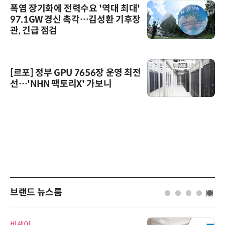
폭염 장기화에 전력수요 '역대 최대'
97.1GW 경신 촉각…김성환 기후장
관, 긴급 점검
[르포] 정부 GPU 7656장 운영 최전
선…'NHN 팩토리X' 가보니
브랜드 뉴스룸
비쉐이