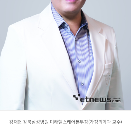
강재헌 강북삼성병원 미래헬스케어본부장(가정의학과 교수)