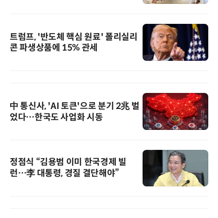
트럼프, '반도체 핵심 원료' 폴리실리
콘 파생상품에 15% 관세
中 통신사, 'AI 토큰'으로 분기 2兆 벌
었다…한국도 사업화 시동
정점식 “김용범 이미 한국경제 빌
런…李 대통령, 경질 결단해야”