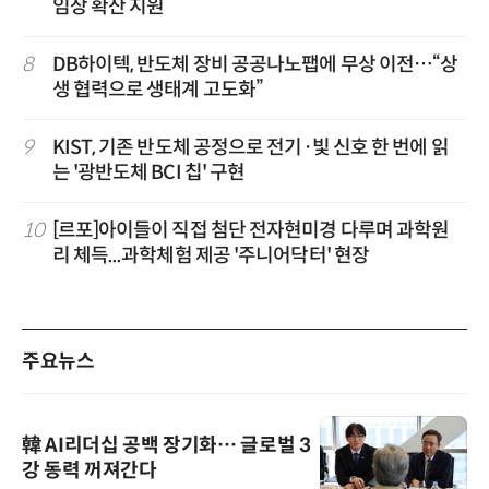
임상 확산 지원
8
DB하이텍, 반도체 장비 공공나노팹에 무상 이전…“상
생 협력으로 생태계 고도화”
9
KIST, 기존 반도체 공정으로 전기·빛 신호 한 번에 읽
는 '광반도체 BCI 칩' 구현
10
[르포]아이들이 직접 첨단 전자현미경 다루며 과학원
리 체득...과학체험 제공 '주니어닥터' 현장
주요뉴스
韓 AI리더십 공백 장기화… 글로벌 3
강 동력 꺼져간다