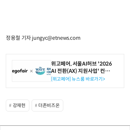
정용철 기자 jungyc@etnews.com
위고페어, 서울AI허브 '2026
AI 전환(AX) 지원사업' 컨소
시엄 선정
[위고페어] 뉴스룸 바로가기>
강재헌
더존비즈온