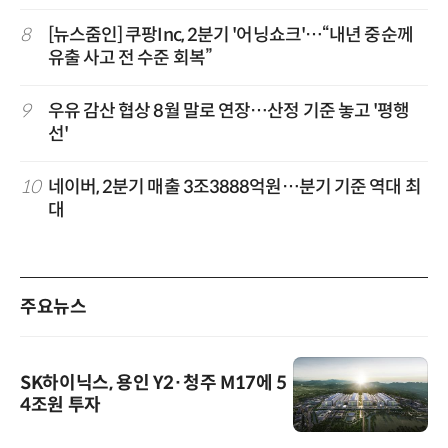
8
[뉴스줌인] 쿠팡Inc, 2분기 '어닝쇼크'…“내년 중순께
유출 사고 전 수준 회복”
9
우유 감산 협상 8월 말로 연장…산정 기준 놓고 '평행
선'
10
네이버, 2분기 매출 3조3888억원…분기 기준 역대 최
대
주요뉴스
SK하이닉스, 용인 Y2·청주 M17에 5
4조원 투자