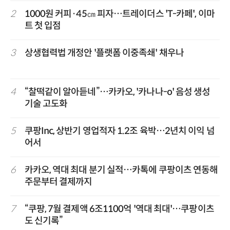
2
1000원 커피·45㎝ 피자…트레이더스 'T-카페', 이마
트 첫 입점
3
상생협력법 개정안 '플랫폼 이중족쇄' 채우나
4
“찰떡같이 알아듣네”…카카오, '카나나-o' 음성 생성
기술 고도화
5
쿠팡Inc, 상반기 영업적자 1.2조 육박…2년치 이익 넘
어서
6
카카오, 역대 최대 분기 실적…카톡에 쿠팡이츠 연동해
주문부터 결제까지
7
“쿠팡, 7월 결제액 6조1100억 '역대 최대'…쿠팡이츠
도 신기록”