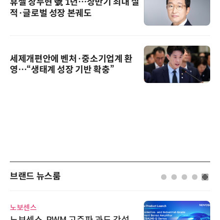
휴젤 장두현 號 1년…상반기 최대 실
적·글로벌 성장 본궤도
세제개편안에 벤처·중소기업계 환
영…“생태계 성장 기반 확충”
브랜드 뉴스룸
노보센스
노보센스, PWM 고주파 과도 간섭