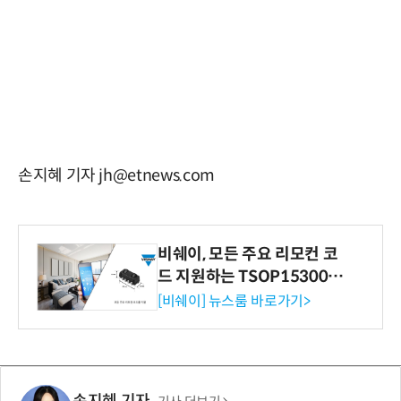
손지혜 기자 jh@etnews.com
비쉐이, 모든 주요 리모컨 코
드 지원하는 TSOP15300 시
리즈 IR 수신기 출시
[비쉐이] 뉴스룸 바로가기>