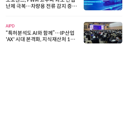
난제 극복…차량용 전류 감지 증폭
기
AIPD
“특허분석도 AI와 함께”…IP산업
'AX' 시대 본격화, 지식재산처 1호
AI IP데이터분석사 탄생