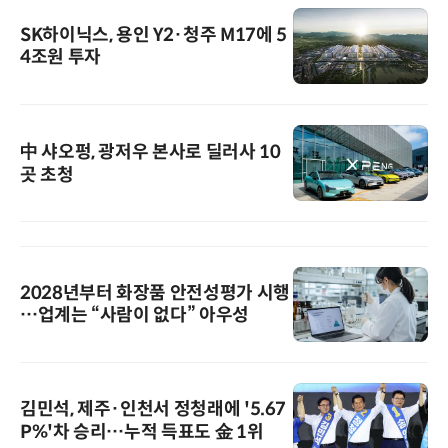
SK하이닉스, 용인 Y2·청주 M17에 5
4조원 투자
中 샤오펑, 광저우 본사로 딜러사 10
곳 초청
2028년부터 화장품 안전성평가 시행
…업계는 “사람이 없다” 아우성
김민석, 제주·인천서 정청래에 '5.67
P%'차 승리…누적 득표도 金 1위