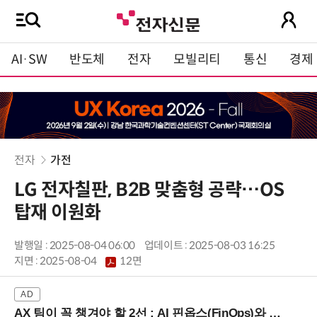
AI·SW
반도체
전자
모빌리티
통신
경제
전자
가전
LG 전자칠판, B2B 맞춤형 공략…OS
탑재 이원화
발행일 : 2025-08-04 06:00
업데이트 : 2025-08-03 16:25
지면 :
2025-08-04
12면
AX 팀이 꼭 챙겨야 할 2선 : AI 핀옵스(FinOps)와 토큰 거버넌스 (8/21 잠실역)