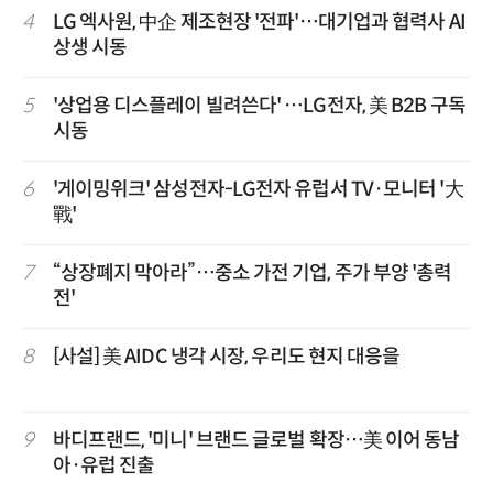
4
LG 엑사원, 中企 제조현장 '전파'…대기업과 협력사 AI
상생 시동
5
'상업용 디스플레이 빌려쓴다' …LG전자, 美 B2B 구독
시동
6
'게이밍위크' 삼성전자-LG전자 유럽서 TV·모니터 '大
戰'
7
“상장폐지 막아라”…중소 가전 기업, 주가 부양 '총력
전'
8
[사설] 美 AIDC 냉각 시장, 우리도 현지 대응을
9
바디프랜드, '미니' 브랜드 글로벌 확장…美 이어 동남
아·유럽 진출