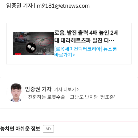
임중권 기자 lim9181@etnews.com
로옴, 발진 출력 4배 높인 2세
대 테라헤르츠파 발진 디바이
스 개발
[로옴세미컨덕터코리아] 뉴스룸
바로가기>
임중권 기자
기사 더보기
진화하는 로봇수술…고난도 난치암 '정조준'
놓치면 아쉬운 정보
AD