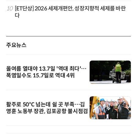
10
[ET단상] 2026 세제개편안, 성장지향적 세제를 바란
다
주요뉴스
올여름 열대야 13.7일 '역대 최다'…
폭염일수도 15.7일로 역대 4위
활주로 50℃ 넘는데 쉴 곳 부족…김
영훈 노동부 장관, 김포공항 불시점검