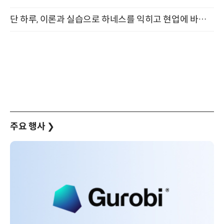
단 하루, 이론과 실습으로 하네스를 익히고 현업에 바로 쓰는 핸즈온 워크숍 (8/20)
주요 행사
❯