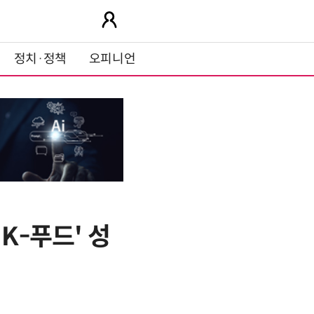
정치·정책
오피니언
K-푸드' 성