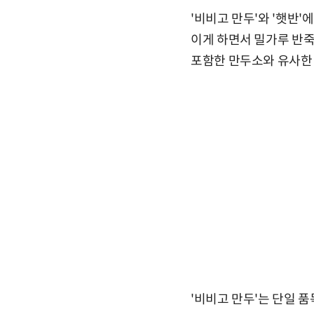
'비비고 만두'와 '햇반
이게 하면서 밀가루 반죽
포함한 만두소와 유사한 
'비비고 만두'는 단일 품