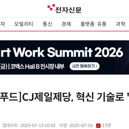
전자
모빌리티
통신
경제
플랫폼·유통
과학
푸드]CJ제일제당, 혁신 기술로 '
업데이트 : 2025-07-15 10:42
지면 :
2025-07-16
15면