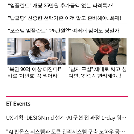
ET Events
UX 기획·DESIGN.md 설계·AI 구현 전 과정 1-day 워크숍 with Claude Code·Codex 9월 15일 개최
"AI 핀옵스 시스템과 토큰 관리시스템 구축 노하우 공개" 잠실 한국광고문화회관 2층 대회의실 (8/21)