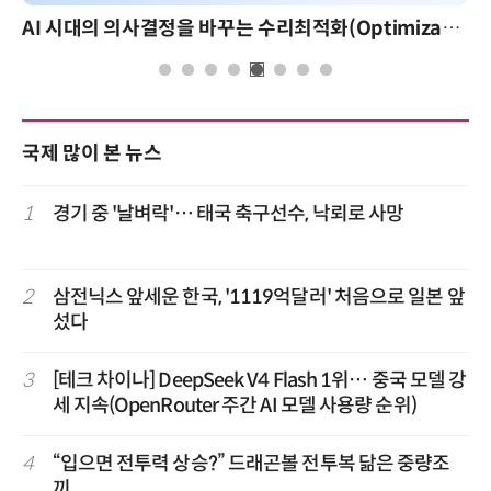
AI 시대의 의사결정을 바꾸는 수리최적화(Optimization): 실제 산업 적용 사례와 활용 전략
국제 많이 본 뉴스
1
경기 중 '날벼락'… 태국 축구선수, 낙뢰로 사망
2
삼전닉스 앞세운 한국, '1119억달러' 처음으로 일본 앞
섰다
3
[테크 차이나] DeepSeek V4 Flash 1위… 중국 모델 강
세 지속(OpenRouter 주간 AI 모델 사용량 순위)
4
“입으면 전투력 상승?” 드래곤볼 전투복 닮은 중량조
끼