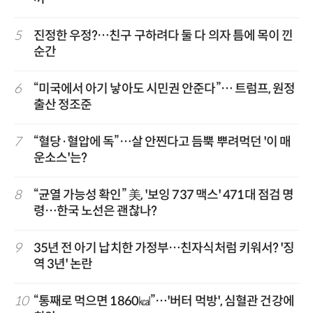
5
진정한 우정?…친구 구하려다 둘 다 의자 틈에 목이 낀
순간
6
“미국에서 아기 낳아도 시민권 안준다”… 트럼프, 원정
출산 정조준
7
“혈당·혈압에 독”…살 안찐다고 듬뿍 뿌려먹던 '이 매
운소스'는?
8
“균열 가능성 확인” 美, '보잉 737 맥스' 471대 점검 명
령…한국 노선은 괜찮나?
9
35년 전 아기 납치한 가정부…친자식처럼 키워서? '징
역 3년' 논란
10
“통째로 먹으면 1860㎉”…'버터 먹방', 심혈관 건강에