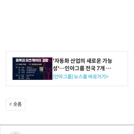
'자동화 산업의 새로운 가능
성'…인아그룹 전국 7개 도
시 세미나 페어 개최
[인아그룹] 뉴스룸 바로가기>
숏폼