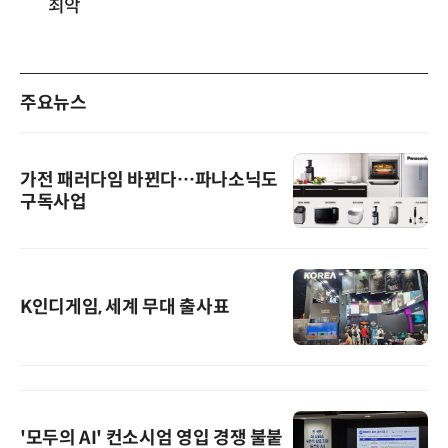
최악
주요뉴스
가전 패러다임 바뀐다…파나소닉도
구독사업
K인디게임, 세계 무대 출사표
'모두의 AI' 컨소시엄 영입 경쟁 불붙