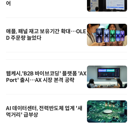
어
애플, 패널 재고 보유기간 확대…OLE
D 주문량 늘었다
웹케시,'B2B 바이브코딩' 플랫폼 'AX
Port' 출시…AX 시장 본격 공략
AI 데이터센터, 전력반도체 업계 '새
먹거리' 급부상