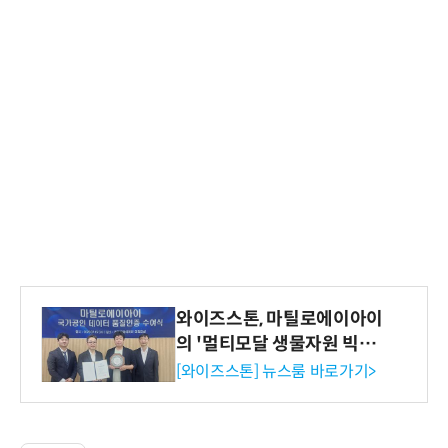
와이즈스톤, 마틸로에이아이
의 '멀티모달 생물자원 빅데
이터'에 DQ인증 최고 등급
[와이즈스톤] 뉴스룸 바로가기>
수여