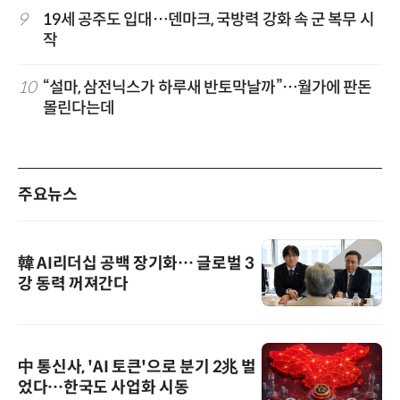
9
19세 공주도 입대…덴마크, 국방력 강화 속 군 복무 시
작
10
“설마, 삼전닉스가 하루새 반토막날까”…월가에 판돈
몰린다는데
주요뉴스
韓 AI리더십 공백 장기화… 글로벌 3
강 동력 꺼져간다
中 통신사, 'AI 토큰'으로 분기 2兆 벌
었다…한국도 사업화 시동