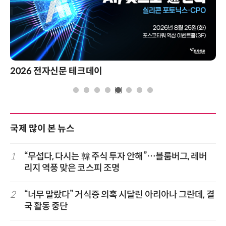
2026 전자신문 테크데이
국제 많이 본 뉴스
1
“무섭다, 다시는 韓 주식 투자 안해”…블룸버그, 레버
리지 역풍 맞은 코스피 조명
2
“너무 말랐다” 거식증 의혹 시달린 아리아나 그란데, 결
국 활동 중단