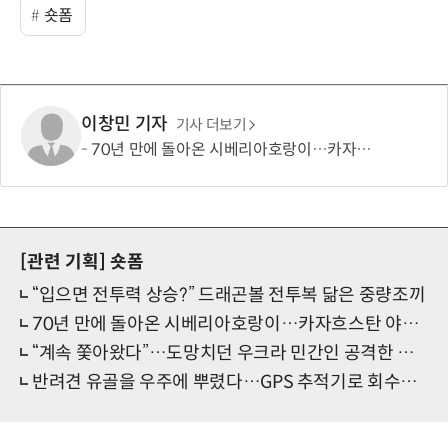
숏폼
이창민 기자
기사 더보기
70년 만에 돌아온 시베리아호랑이…카자흐스탄 야생에 풀렸다
[관련 기획]
숏폼
“입으면 전투력 상승?” 드래곤볼 전투복 닮은 중량조끼
70년 만에 돌아온 시베리아호랑이…카자흐스탄 야생에 풀렸다
“계속 쫓아왔다”…도망치던 우크라 민간인 공격한 러 자폭 드론
반려견 유골을 우주에 뿌렸다…GPS 추적기로 회수까지 성공