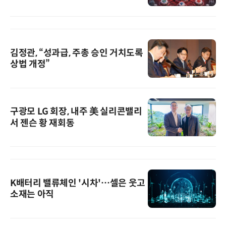
김정관, “성과급, 주총 승인 거치도록
상법 개정”
구광모 LG 회장, 내주 美 실리콘밸리
서 젠슨 황 재회동
K배터리 밸류체인 '시차'…셀은 웃고
소재는 아직