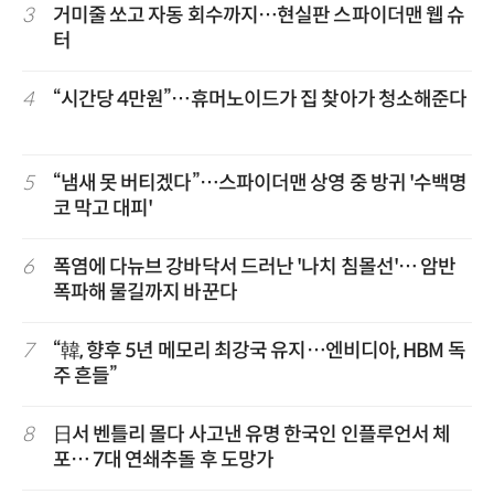
3
거미줄 쏘고 자동 회수까지…현실판 스파이더맨 웹 슈
터
4
“시간당 4만원”…휴머노이드가 집 찾아가 청소해준다
5
“냄새 못 버티겠다”…스파이더맨 상영 중 방귀 '수백명
코 막고 대피'
6
폭염에 다뉴브 강바닥서 드러난 '나치 침몰선'… 암반
폭파해 물길까지 바꾼다
7
“韓, 향후 5년 메모리 최강국 유지…엔비디아, HBM 독
주 흔들”
8
日서 벤틀리 몰다 사고낸 유명 한국인 인플루언서 체
포… 7대 연쇄추돌 후 도망가