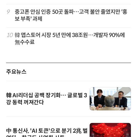
9
중고폰 안심 인증 50곳 돌파…고객 불안 줄였지만 '홍
보 부족' 과제
10
韓 앱스토어 시장 5년 만에 38조원…개발자 90%에
無수수료
주요뉴스
韓 AI리더십 공백 장기화… 글로벌 3
강 동력 꺼져간다
中 통신사, 'AI 토큰'으로 분기 2兆 벌