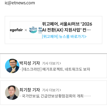
ic@etnews.com
위고페어, 서울AI허브 '2026
AI 전환(AX) 지원사업' 컨소
시엄 선정
[위고페어] 뉴스룸 바로가기>
박지성 기자
기사 더보기
[데스크라인] 메가프로젝트, 네트워크도 보자
최기창 기자
기사 더보기
국가안보실, 긴급안보상황점검회의 개최…北 탄도미사일 관련