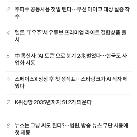
3
주파수 공동사용 첫발 뗀다…무선 마이크 대상 실증 착
수
4
멜론, 'T 우주'서 유튜브 프리미엄 라이트 결합상품 출
시
5
中 통신사, 'AI 토큰'으로 분기 2兆 벌었다…한국도 사
업화 시동
6
스페이스X 상장 후 첫 성적표…스타링크가 AI 적자 메
웠다
7
K위성망 2035년까지 512기 띄운다
8
뉴스는 그냥 써도 된다?…법원, 방송 뉴스 무단 사용에
첫 제동