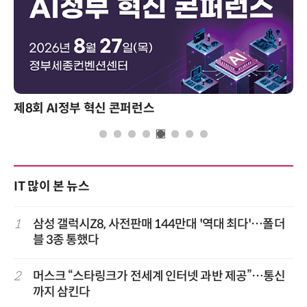
제8회 AI정부 혁신 콘퍼런스
IT 많이 본 뉴스
1
삼성 갤럭시Z8, 사전판매 144만대 '역대 최다'…폴더
블 3종 통했다
2
머스크 “스타링크가 전세계 인터넷 과반 제공”…통신
까지 삼킨다