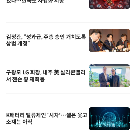
었다…한국도 사업화 시동
김정관, “성과급, 주총 승인 거치도록
상법 개정”
구광모 LG 회장, 내주 美 실리콘밸리
서 젠슨 황 재회동
K배터리 밸류체인 '시차'…셀은 웃고
소재는 아직