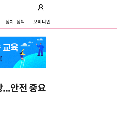
정치·정책
오피니언
장...안전 중요