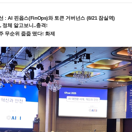
 : AI 핀옵스(FinOps)와 토큰 거버넌스 (8/21 잠실역)