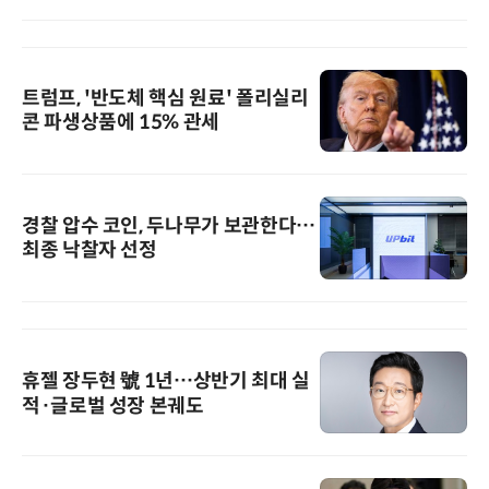
트럼프, '반도체 핵심 원료' 폴리실리
콘 파생상품에 15% 관세
경찰 압수 코인, 두나무가 보관한다…
최종 낙찰자 선정
휴젤 장두현 號 1년…상반기 최대 실
적·글로벌 성장 본궤도