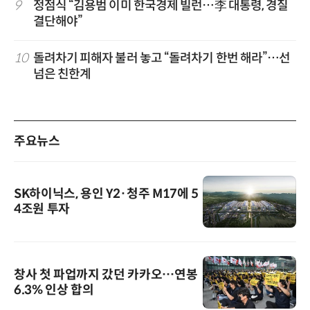
9
정점식 “김용범 이미 한국경제 빌런…李 대통령, 경질
결단해야”
10
돌려차기 피해자 불러 놓고 “돌려차기 한번 해라”…선
넘은 친한계
주요뉴스
SK하이닉스, 용인 Y2·청주 M17에 5
4조원 투자
창사 첫 파업까지 갔던 카카오…연봉
6.3% 인상 합의