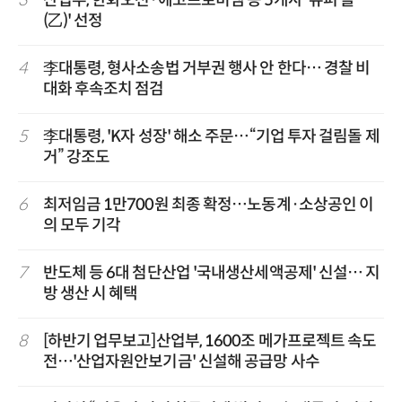
(乙)' 선정
4
李대통령, 형사소송법 거부권 행사 안 한다… 경찰 비
대화 후속조치 점검
5
李대통령, 'K자 성장' 해소 주문…“기업 투자 걸림돌 제
거” 강조도
6
최저임금 1만700원 최종 확정…노동계·소상공인 이
의 모두 기각
7
반도체 등 6대 첨단산업 '국내생산세액공제' 신설… 지
방 생산 시 혜택
8
[하반기 업무보고]산업부, 1600조 메가프로젝트 속도
전…'산업자원안보기금' 신설해 공급망 사수