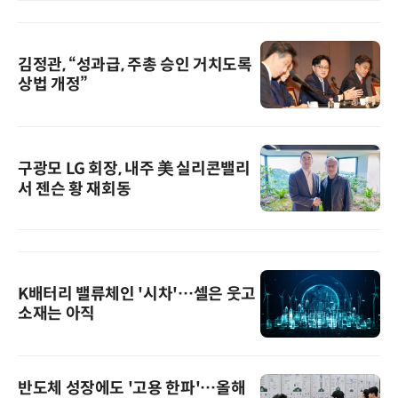
김정관, “성과급, 주총 승인 거치도록
상법 개정”
구광모 LG 회장, 내주 美 실리콘밸리
서 젠슨 황 재회동
K배터리 밸류체인 '시차'…셀은 웃고
소재는 아직
반도체 성장에도 '고용 한파'…올해