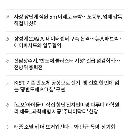
4
사장 장난에 직원 5m 아래로 추락…노동부, 업체 감독
직접 나섰다
5
장성에 20㎿ AI 데이터센터 구축 본격…美 AI패브릭·
에이파사드와 업무협약
6
전남광주시, '반도체 클러스터 지정' 긴급 점검회의…
전방위 총력전
7
KIST, 기존 반도체 공정으로 전기·빛 신호 한 번에 읽
는 '광반도체 BCI 칩' 구현
8
[르포]아이들이 직접 첨단 전자현미경 다루며 과학원
리 체득...과학체험 제공 '주니어닥터' 현장
9
태풍 소멸 뒤 더 뜨거워진다…'재난급 폭염' 장기화