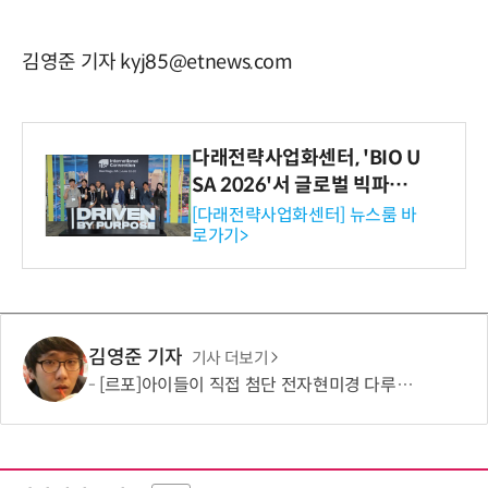
김영준 기자 kyj85@etnews.com
다래전략사업화센터, 'BIO U
SA 2026'서 글로벌 빅파마
와의 비즈니스 미팅 지원…K
[다래전략사업화센터] 뉴스룸 바
로가기>
-바이오 해외 진출 교두보 확
보
김영준 기자
기사 더보기
[르포]아이들이 직접 첨단 전자현미경 다루며 과학원리 체득...과학체험 제공 '주니어닥터' 현장