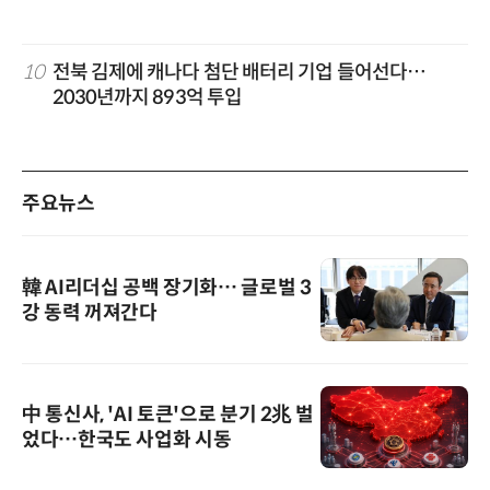
10
전북 김제에 캐나다 첨단 배터리 기업 들어선다…
2030년까지 893억 투입
주요뉴스
韓 AI리더십 공백 장기화… 글로벌 3
강 동력 꺼져간다
中 통신사, 'AI 토큰'으로 분기 2兆 벌
었다…한국도 사업화 시동