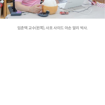
임춘택 교수(왼쪽), 사흐 사이드 아손 알리 박사.