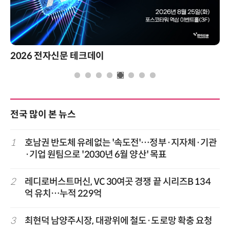
2026 전자신문 테크데이
전국 많이 본 뉴스
1
호남권 반도체 유례없는 '속도전'…정부·지자체·기관
·기업 원팀으로 '2030년 6월 양산' 목표
2
레디로버스트머신, VC 30여곳 경쟁 끝 시리즈B 134
억 유치…누적 229억
3
최현덕 남양주시장, 대광위에 철도·도로망 확충 요청