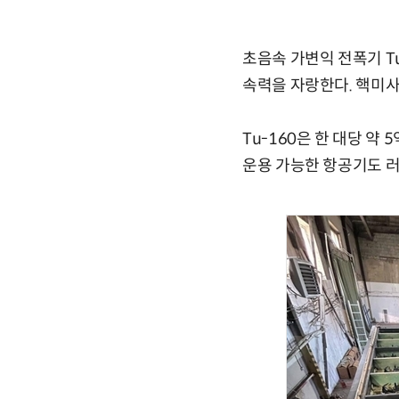
초음속 가변익 전폭기 Tu
속력을 자랑한다. 핵미
Tu-160은 한 대당 약
운용 가능한 항공기도 러