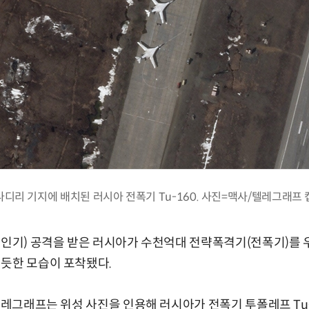
나디리 기지에 배치된 러시아 전폭기 Tu-160. 사진=맥사/텔레그래프 
무인기) 공격을 받은 러시아가 수천억대 전략폭격기(전폭기)를
듯한 모습이 포착됐다.
 텔레그래프는 위성 사진을 인용해 러시아가 전폭기 투폴레프 Tu