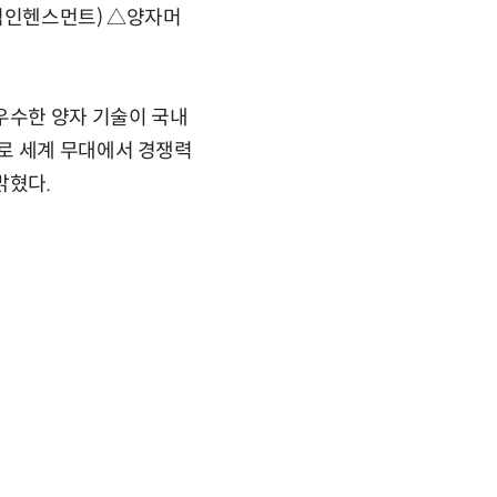
퀀텀인헨스먼트) △양자머
우수한 양자 기술이 국내
로 세계 무대에서 경쟁력
밝혔다.