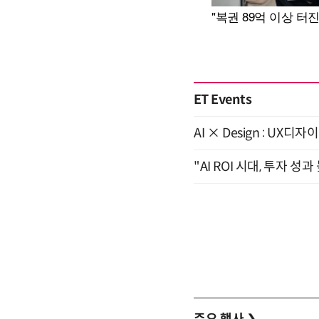
ET Events
AI × Design : U
"AI ROI 시대, 투자 성