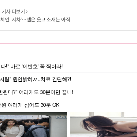
기사 더보기
체인 '시차'…셀은 웃고 소재는 아직