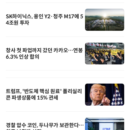
SK하이닉스, 용인 Y2·청주 M17에 5
4조원 투자
창사 첫 파업까지 갔던 카카오…연봉
6.3% 인상 합의
트럼프, '반도체 핵심 원료' 폴리실리
콘 파생상품에 15% 관세
경찰 압수 코인, 두나무가 보관한다…