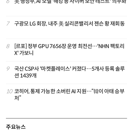
6
美 행정부, AI 모델 '해킹 등 사이버 보안 테스트' 의무화
7
구광모 LG 회장, 내주 美 실리콘밸리서 젠슨 황 재회동
8
[르포] 정부 GPU 7656장 운영 최전선…'NHN 팩토리
X' 가보니
9
국산 CSP사 '마켓플레이스' 커졌다…5개사 등록 솔루
션 1439개
10
코히어, 통제 가능한 소버린 AI 지원…“韓이 아태 승부
처”
주요뉴스