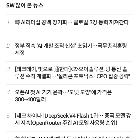
SW 많이 본 뉴스
1
韓 AI리더십 공백 장기화… 글로벌 3강 동력 꺼져간다
2
정부 직속 'AI 개발 조직 신설' 초읽기…국무총리훈령
제정
3
[테크데이, 빛으로 通한다]<2>오이솔루션, 광 통신 솔
루션 수직 계열화…'실리콘 포토닉스·CPO 집중 공략'
4
오픈AI 첫 AI 기기 윤곽…'도넛 모양'에 가격은
300~400달러
5
[테크 차이나] DeepSeek V4 Flash 1위… 중국 모델 강
세 지속(OpenRouter 주간 AI 모델 사용량 순위)