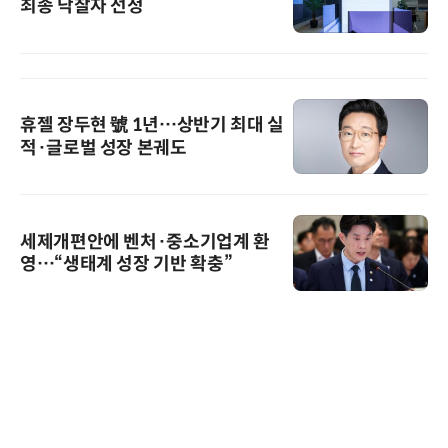
최종 낙찰자 선정
휴젤 장두현 號 1년…상반기 최대 실
적·글로벌 성장 본궤도
세제개편안에 벤처·중소기업계 환
영…“생태계 성장 기반 확충”