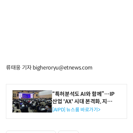
류태웅 기자 bigheroryu@etnews.com
“특허분석도 AI와 함께”…IP
산업 'AX' 시대 본격화, 지식
재산처 1호 AI IP데이터분석
[AIPD] 뉴스룸 바로가기>
사 탄생