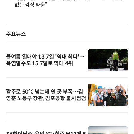
없는 감정 싸움”
주요뉴스
올여름 열대야 13.7일 '역대 최다'…
폭염일수도 15.7일로 역대 4위
활주로 50℃ 넘는데 쉴 곳 부족…김
영훈 노동부 장관, 김포공항 불시점검