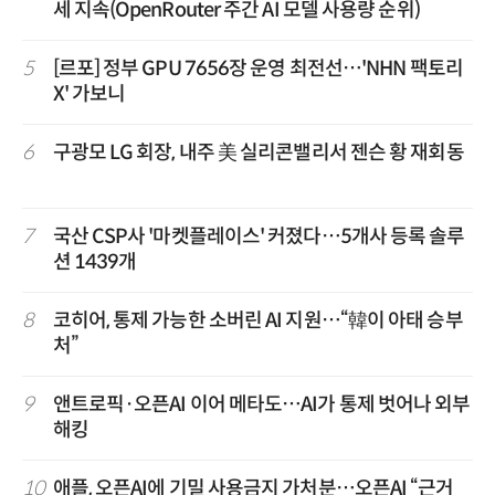
세 지속(OpenRouter 주간 AI 모델 사용량 순위)
5
[르포] 정부 GPU 7656장 운영 최전선…'NHN 팩토리
X' 가보니
6
구광모 LG 회장, 내주 美 실리콘밸리서 젠슨 황 재회동
7
국산 CSP사 '마켓플레이스' 커졌다…5개사 등록 솔루
션 1439개
8
코히어, 통제 가능한 소버린 AI 지원…“韓이 아태 승부
처”
9
앤트로픽·오픈AI 이어 메타도…AI가 통제 벗어나 외부
해킹
10
애플, 오픈AI에 기밀 사용금지 가처분…오픈AI “근거