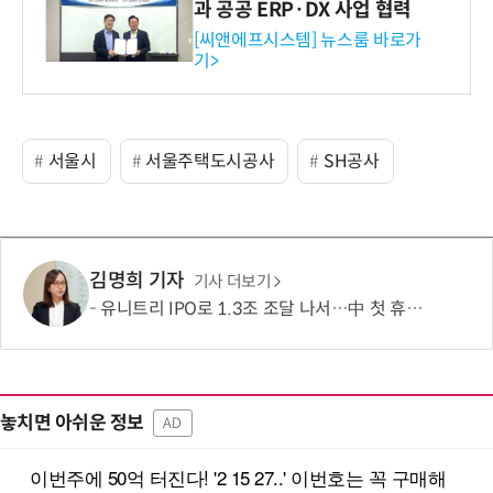
과 공공 ERP·DX 사업 협력
[씨앤에프시스템] 뉴스룸 바로가
기>
서울시
서울주택도시공사
SH공사
김명희 기자
기사 더보기
유니트리 IPO로 1.3조 조달 나서…中 첫 휴머노이드 상장사 탄생 임박
놓치면 아쉬운 정보
AD