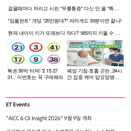
ET Events
"AICC & CX Insight 2026" 9월 9일 개최