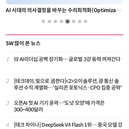
AI 시대의 의사결정을 바꾸는 수리최적화(Optimization): 실제 산업 적용 사례와 활용 전략
SW 많이 본 뉴스
1
韓 AI리더십 공백 장기화… 글로벌 3강 동력 꺼져간다
2
[테크데이, 빛으로 通한다]<2>오이솔루션, 광 통신 솔
루션 수직 계열화…'실리콘 포토닉스·CPO 집중 공략'
3
오픈AI 첫 AI 기기 윤곽…'도넛 모양'에 가격은
300~400달러
4
[테크 차이나] DeepSeek V4 Flash 1위… 중국 모델 강