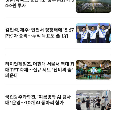
SK하이닉스, 용인 Y2·청주 M17에 5
4조원 투자
김민석, 제주·인천서 정청래에 '5.67
P%'차 승리…누적 득표도 金 1위
라이엇게임즈, 더현대 서울서 역대 최
대 TFT 축제…신규 세트 '신비의 숲'
띄운다
국립광주과학관, '여름방학 AI 탐사
대' 운영…10개 AI 동아리 참가