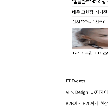
ET Events
AI × Design : U
B2B에서 B2C까지, 현