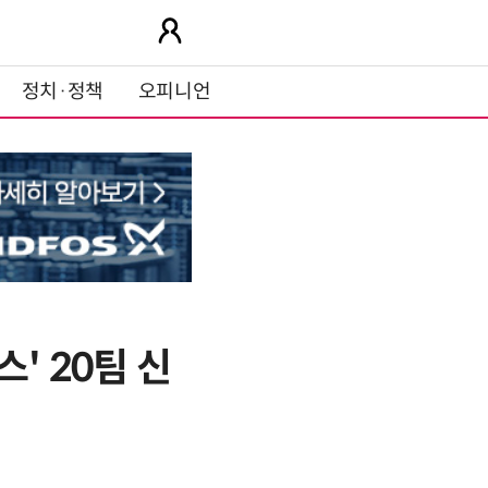
정치·정책
오피니언
' 20팀 신