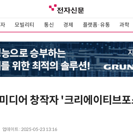
전자
모빌리티
통신
경제
플랫폼·유통
과학
 미디어 창작자 '크리에이티브포스
업데이트 : 2025-05-23 13:16