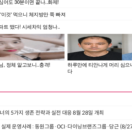
X디자이너의 5가지 생존 전략과 실전 대응 8월 28일 개최
장 실제 운영사례 : 동원그룹·OCI·다이닝브랜즈그룹·당근 (8/27