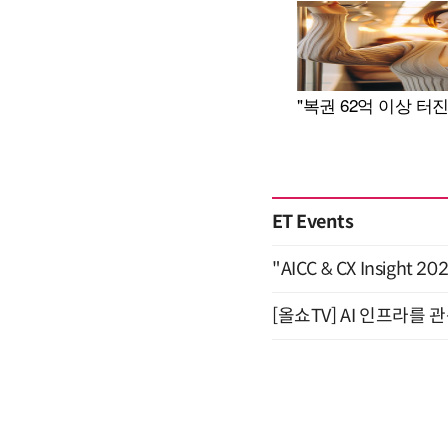
ET Events
"AICC & CX Insight 
[올쇼TV] AI 인프라를 