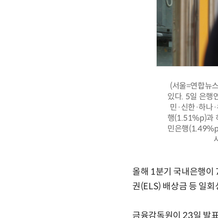
(서울=연합뉴스
있다. 5일 은행
민·신한·하나·
행(1.51%p)
민은행(1.49%p
올해 1분기 국내은행이 
권(ELS) 배상금 등 
금융감독원이 23일 발표