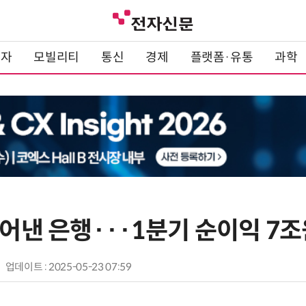
전자
모빌리티
통신
경제
플랫폼·유통
과학
털어낸 은행···1분기 순이익 7
업데이트 : 2025-05-23 07:59