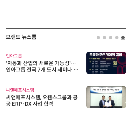
브랜드 뉴스룸
인아그룹
'자동화 산업의 새로운 가능성'…
인아그룹 전국 7개 도시 세미나 페
어 개최
씨앤에프시스템
씨앤에프시스템, 오웬스그룹과 공
공 ERP·DX 사업 협력