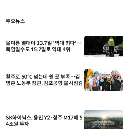
주요뉴스
올여름 열대야 13.7일 '역대 최다'…
폭염일수도 15.7일로 역대 4위
활주로 50℃ 넘는데 쉴 곳 부족…김
영훈 노동부 장관, 김포공항 불시점검
SK하이닉스, 용인 Y2·청주 M17에 5
4조원 투자