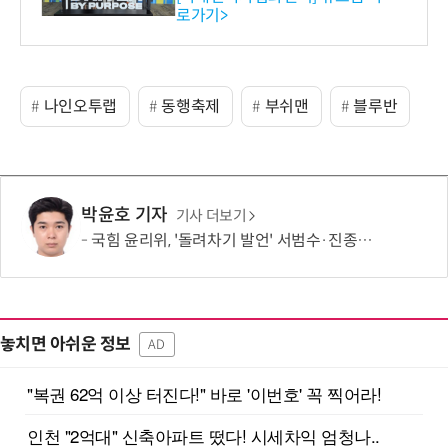
로가기>
-바이오 해외 진출 교두보 확
보
나인오투랩
동행축제
부쉬맨
블루반
박윤호 기자
기사 더보기
국힘 윤리위, '돌려차기 발언' 서범수·진종오 징계 절차 개시
놓치면 아쉬운 정보
AD