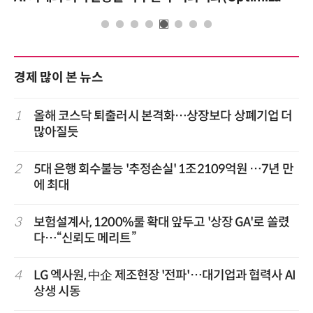
경제 많이 본 뉴스
1
올해 코스닥 퇴출러시 본격화…상장보다 상폐기업 더
많아질듯
2
5대 은행 회수불능 '추정손실' 1조2109억원 …7년 만
에 최대
3
보험설계사, 1200%룰 확대 앞두고 '상장 GA'로 쏠렸
다…“신뢰도 메리트”
4
LG 엑사원, 中企 제조현장 '전파'…대기업과 협력사 AI
상생 시동