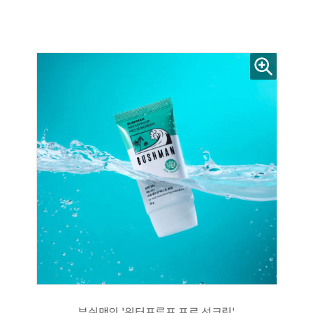
부쉬맨의 '워터프루프 프로 선크림'