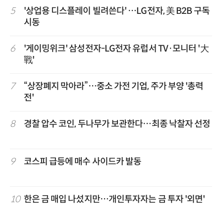
5
'상업용 디스플레이 빌려쓴다' …LG전자, 美 B2B 구독
시동
6
'게이밍위크' 삼성전자-LG전자 유럽서 TV·모니터 '大
戰'
7
“상장폐지 막아라”…중소 가전 기업, 주가 부양 '총력
전'
8
경찰 압수 코인, 두나무가 보관한다…최종 낙찰자 선정
9
코스피 급등에 매수 사이드카 발동
10
한은 금 매입 나섰지만…개인투자자는 금 투자 '외면'