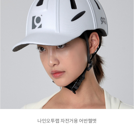
나인오투랩 자전거용 어반헬멧