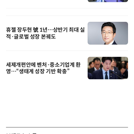
휴젤 장두현 號 1년…상반기 최대 실
적·글로벌 성장 본궤도
세제개편안에 벤처·중소기업계 환
영…“생태계 성장 기반 확충”