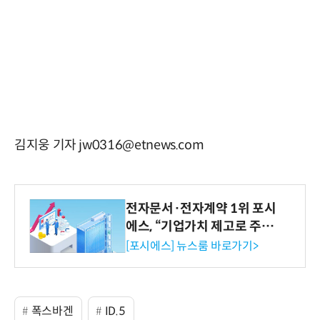
김지웅 기자 jw0316@etnews.com
전자문서·전자계약 1위 포시
에스, “기업가치 제고로 주주
환원 강화” 계획 공시
[포시에스] 뉴스룸 바로가기>
폭스바겐
ID.5