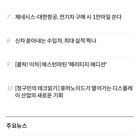
7
제네시스-대한항공, 전기차 구매 시 1만마일 쏜다
8
신차 쏟아내는 수입차, 최대 실적 찍나
9
[클릭! 이차] 애스턴마틴 '헤리티지 에디션'
10
[정구민의 테크읽기] 휴머노이드가 열어가는 디스플레
이 산업의 새로운 기회
주요뉴스