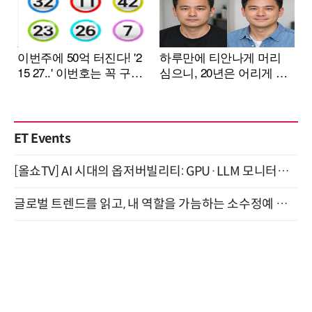
ET Events
[올쇼TV] AI 시대의 옵저버빌리티: GPU·LLM 모니터링부터 AI 기반 장애 대응까지 (8/11 생방송)
글로벌 트렌드를 읽고, 내 역할을 가늠하는 소수정예 실습 워크숍 (8/28)