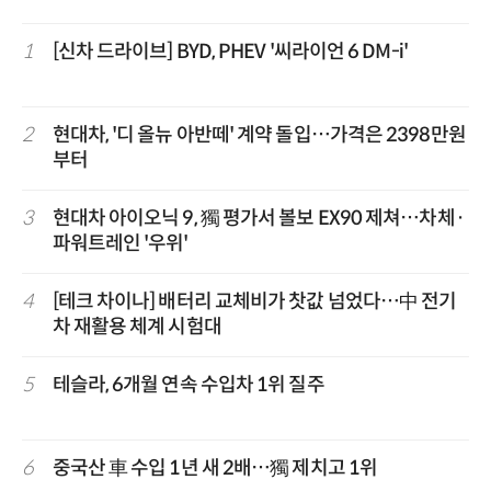
1
[신차 드라이브] BYD, PHEV '씨라이언 6 DM-i'
2
현대차, '디 올뉴 아반떼' 계약 돌입…가격은 2398만원
부터
3
현대차 아이오닉 9, 獨 평가서 볼보 EX90 제쳐…차체·
파워트레인 '우위'
4
[테크 차이나] 배터리 교체비가 찻값 넘었다…中 전기
차 재활용 체계 시험대
5
테슬라, 6개월 연속 수입차 1위 질주
6
중국산 車 수입 1년 새 2배…獨 제치고 1위