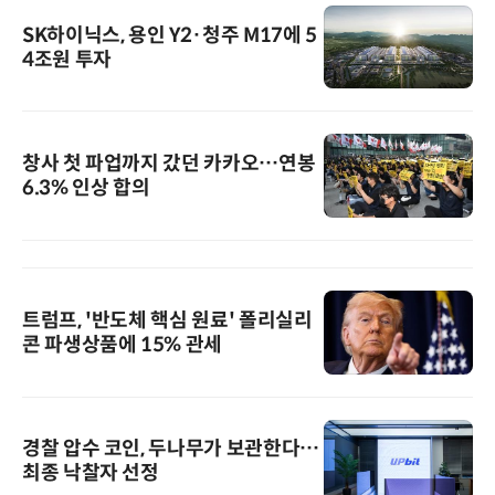
SK하이닉스, 용인 Y2·청주 M17에 5
4조원 투자
창사 첫 파업까지 갔던 카카오…연봉
6.3% 인상 합의
트럼프, '반도체 핵심 원료' 폴리실리
콘 파생상품에 15% 관세
경찰 압수 코인, 두나무가 보관한다…
최종 낙찰자 선정