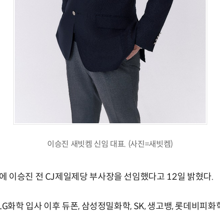
이승진 새빗켐 신임 대표. (사진=새빗켐)
 이승진 전 CJ제일제당 부사장을 선임했다고 12일 밝혔다.
LG화학 입사 이후 듀폰, 삼성정밀화학, SK, 생고뱅, 롯데비피화학