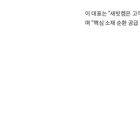
이 대표는 “새빗켐은 고
며 “핵심 소재 순환 공