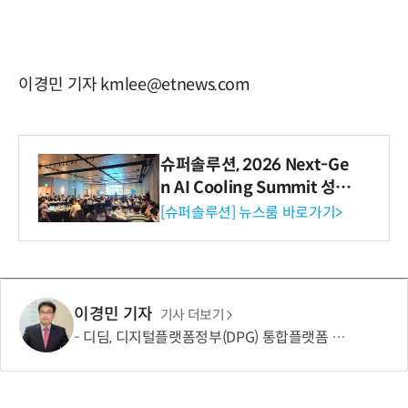
이경민 기자 kmlee@etnews.com
슈퍼솔루션, 2026 Next-Ge
n AI Cooling Summit 성황
리 성료
[슈퍼솔루션] 뉴스룸 바로가기>
이경민 기자
기사 더보기
디딤, 디지털플랫폼정부(DPG) 통합플랫폼 구현 2단계 완료