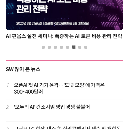
AI 핀옵스 실전 세미나: 폭증하는 AI 토큰 비용 관리 전략
SW 많이 본 뉴스
1
오픈AI 첫 AI 기기 윤곽…'도넛 모양'에 가격은
300~400달러
2
'모두의 AI' 컨소시엄 영입 경쟁 불붙어
3
구광모 LG 회장, 내주 美 실리콘밸리서 젠슨 황 재회동