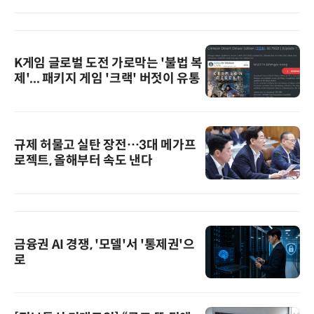
K게임 글로벌 도전 가로막는 '불법 복
제'... 패키지 게임 '크랙' 버젓이 유통
규제 허물고 실탄 장전…3대 메가프
로젝트, 올해부터 속도 낸다
금융권 AI 경쟁, '모델'서 '통제권'으
로