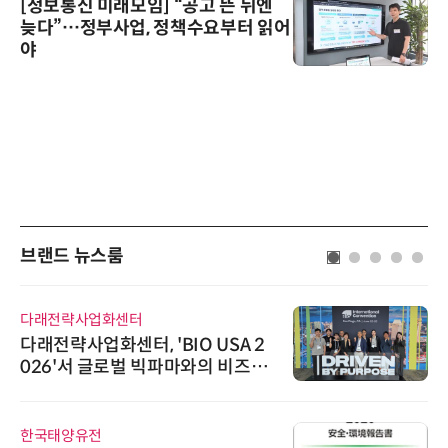
[정보통신 미래모임] “공고 뜬 뒤엔
늦다”…정부사업, 정책수요부터 읽어
야
브랜드 뉴스룸
다래전략사업화센터
다래전략사업화센터, 'BIO USA 2
026'서 글로벌 빅파마와의 비즈니
스 미팅 지원…K-바이오 해외 진출
교두보 확보
한국태양유전