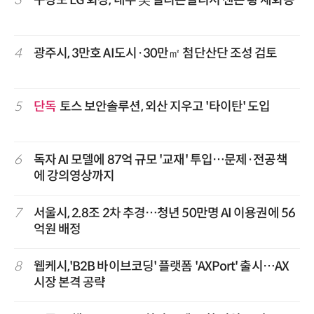
4
광주시, 3만호 AI도시·30만㎡ 첨단산단 조성 검토
5
단독
토스 보안솔루션, 외산 지우고 '타이탄' 도입
6
독자 AI 모델에 87억 규모 '교재' 투입…문제·전공책
에 강의영상까지
7
서울시, 2.8조 2차 추경…청년 50만명 AI 이용권에 56
억원 배정
8
웹케시,'B2B 바이브코딩' 플랫폼 'AXPort' 출시…AX
시장 본격 공략