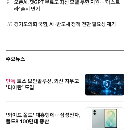
9
오픈AI, 챗GPT 무료도 최신 모델 무한 지원…'아스트
라' 출시 연기
10
경기도의회 국힘, AI·반도체 정책 전환 필요성 제기
주요뉴스
단독
토스 보안솔루션, 외산 지우고
'타이탄' 도입
'와이드 폴드' 대흥행에…삼성전자,
폴드8 100만대 증산