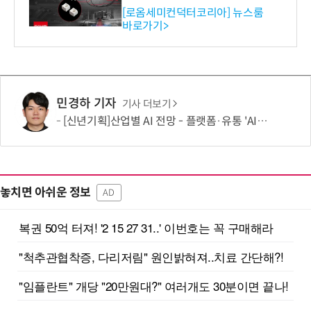
스 개발
[로옴세미컨덕터코리아] 뉴스룸
바로가기>
민경하 기자
기사 더보기
[신년기획]산업별 AI 전망 - 플랫폼·유통 'AI 에이전트 시대' 개막
놓치면 아쉬운 정보
AD