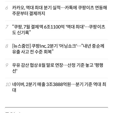
6
카카오, 역대 최대 분기 실적…카톡에 쿠팡이츠 연동해
주문부터 결제까지
7
“쿠팡, 7월 결제액 6조1100억 '역대 최대'…쿠팡이츠
도 신기록”
8
[뉴스줌인] 쿠팡Inc, 2분기 '어닝쇼크'…“내년 중순께
유출 사고 전 수준 회복”
9
우유 감산 협상 8월 말로 연장…산정 기준 놓고 '평행
선'
10
네이버, 2분기 매출 3조3888억원…분기 기준 역대 최
대