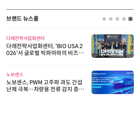
브랜드 뉴스룸
다래전략사업화센터
다래전략사업화센터, 'BIO USA 2
026'서 글로벌 빅파마와의 비즈니
스 미팅 지원…K-바이오 해외 진출
교두보 확보
노보센스
노보센스, PWM 고주파 과도 간섭
난제 극복…차량용 전류 감지 증폭
기