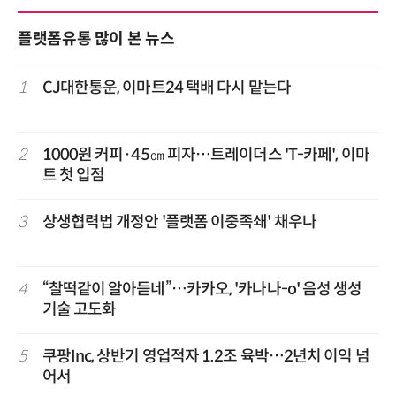
플랫폼유통 많이 본 뉴스
1
CJ대한통운, 이마트24 택배 다시 맡는다
2
1000원 커피·45㎝ 피자…트레이더스 'T-카페', 이마
트 첫 입점
3
상생협력법 개정안 '플랫폼 이중족쇄' 채우나
4
“찰떡같이 알아듣네”…카카오, '카나나-o' 음성 생성
기술 고도화
5
쿠팡Inc, 상반기 영업적자 1.2조 육박…2년치 이익 넘
어서