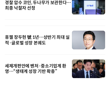
경찰 압수 코인, 두나무가 보관한다…
최종 낙찰자 선정
휴젤 장두현 號 1년…상반기 최대 실
적·글로벌 성장 본궤도
세제개편안에 벤처·중소기업계 환
영…“생태계 성장 기반 확충”