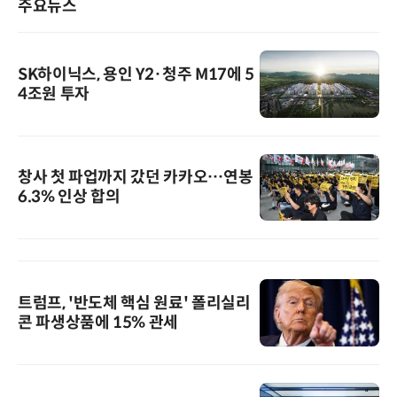
주요뉴스
SK하이닉스, 용인 Y2·청주 M17에 5
4조원 투자
창사 첫 파업까지 갔던 카카오…연봉
6.3% 인상 합의
트럼프, '반도체 핵심 원료' 폴리실리
콘 파생상품에 15% 관세