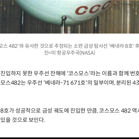
모스 482'와 유사한 것으로 추정되는 소련 금성 탐사선 '베네라 8호' 후
진=미 항공우주국(NASA)
진입하지 못한 우주선 잔해에 '코스모스'라는 이름과 함께 번호
스482는 우주선 '베네라-71 671호'의 일부이며, 분리된 4
8호가 성공적으로 금성 궤도에 진입한 만큼, 코스모스 482 역
있을 것으로 보인다.