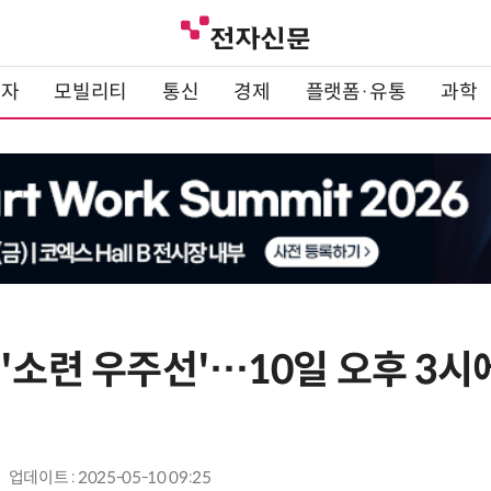
전자
모빌리티
통신
경제
플랫폼·유통
과학
'소련 우주선'…10일 오후 3시
업데이트 : 2025-05-10 09:25