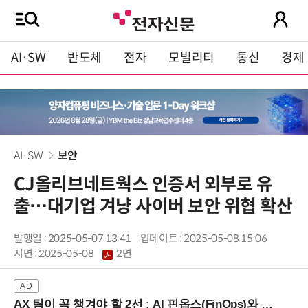
AI·SW
반도체
전자
모빌리티
통신
경제
AI·SW
보안
CJ올리브네트웍스 인증서 외부로 유
출…대기업 겨냥 사이버 보안 위협 확산
발행일 : 2025-05-07 13:41
업데이트 : 2025-05-08 15:06
지면 :
2025-05-08
2면
AX 팀이 꼭 챙겨야 할 2선 : AI 핀옵스(FinOps)와 토큰 거버넌스 (8/21 잠실역)