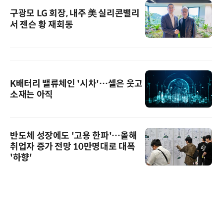
구광모 LG 회장, 내주 美 실리콘밸리
서 젠슨 황 재회동
K배터리 밸류체인 '시차'…셀은 웃고
소재는 아직
반도체 성장에도 '고용 한파'…올해
취업자 증가 전망 10만명대로 대폭
'하향'