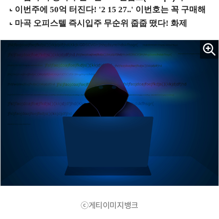
ⓒ게티이미지뱅크