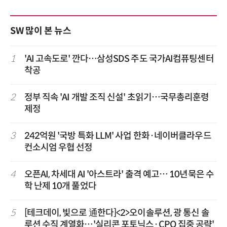
SW 많이 본 뉴스
1
'AI 고속도로' 깐다…삼성SDS 주도 국가AI컴퓨팅센터
착공
2
정부 직속 'AI 개발 조직 신설' 초읽기…국무총리훈령
제정
3
242억원 '국방 특화 LLM' 사업 한화·네이버클라우드
컨소시엄 우협 선정
4
오픈AI, 차세대 AI '아스트라' 출격 예고… 10년묵은 수
학 난제 10개 풀었다
5
[테크데이, 빛으로 通한다]<2>오이솔루션, 광 통신 솔
루션 수직 계열화…'실리콘 포토닉스·CPO 집중 공략'