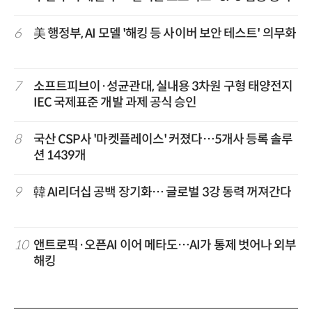
6
美 행정부, AI 모델 '해킹 등 사이버 보안 테스트' 의무화
7
소프트피브이·성균관대, 실내용 3차원 구형 태양전지
IEC 국제표준 개발 과제 공식 승인
8
국산 CSP사 '마켓플레이스' 커졌다…5개사 등록 솔루
션 1439개
9
韓 AI리더십 공백 장기화… 글로벌 3강 동력 꺼져간다
10
앤트로픽·오픈AI 이어 메타도…AI가 통제 벗어나 외부
해킹