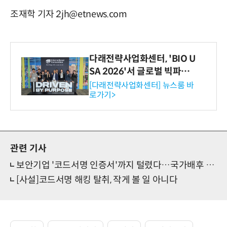
조재학 기자 2jh@etnews.com
다래전략사업화센터, 'BIO U
SA 2026'서 글로벌 빅파마
와의 비즈니스 미팅 지원…K
[다래전략사업화센터] 뉴스룸 바
로가기>
-바이오 해외 진출 교두보 확
보
관련 기사
보안기업 '코드서명 인증서'까지 털렸다…국가배후 해킹조직 공격
[사설]코드서명 해킹 탈취, 작게 볼 일 아니다