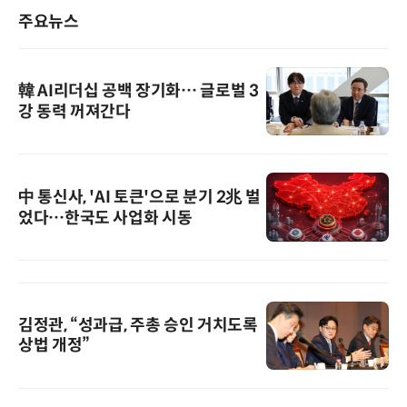
주요뉴스
韓 AI리더십 공백 장기화… 글로벌 3
강 동력 꺼져간다
中 통신사, 'AI 토큰'으로 분기 2兆 벌
었다…한국도 사업화 시동
김정관, “성과급, 주총 승인 거치도록
상법 개정”