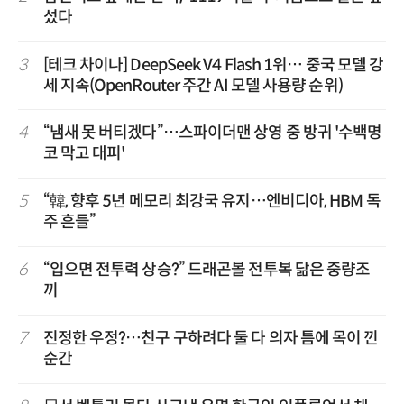
섰다
3
[테크 차이나] DeepSeek V4 Flash 1위… 중국 모델 강
세 지속(OpenRouter 주간 AI 모델 사용량 순위)
4
“냄새 못 버티겠다”…스파이더맨 상영 중 방귀 '수백명
코 막고 대피'
5
“韓, 향후 5년 메모리 최강국 유지…엔비디아, HBM 독
주 흔들”
6
“입으면 전투력 상승?” 드래곤볼 전투복 닮은 중량조
끼
7
진정한 우정?…친구 구하려다 둘 다 의자 틈에 목이 낀
순간