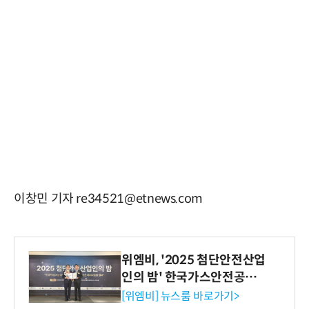
이창민 기자 re34521@etnews.com
위엠비, '2025 첨단안전산업
인의 밤' 한국가스안전공사
사장상 수상
[위엠비] 뉴스룸 바로가기>