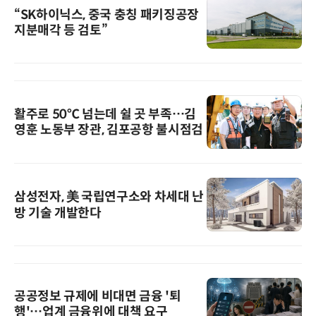
“SK하이닉스, 중국 충칭 패키징공장
지분매각 등 검토”
활주로 50℃ 넘는데 쉴 곳 부족…김
영훈 노동부 장관, 김포공항 불시점검
삼성전자, 美 국립연구소와 차세대 난
방 기술 개발한다
공공정보 규제에 비대면 금융 '퇴
행'…업계 금융위에 대책 요구