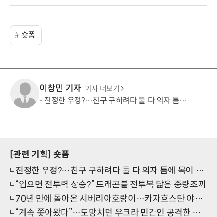
숏폼
이창민 기자
기사 더보기
진정한 우정?…친구 구하려다 둘 다 의자 틈에 목이 낀 순간
[관련 기획]
숏폼
진정한 우정?…친구 구하려다 둘 다 의자 틈에 목이 낀 순간
“입으면 전투력 상승?” 드래곤볼 전투복 닮은 중량조끼
70년 만에 돌아온 시베리아호랑이…카자흐스탄 야생에 풀렸다
“계속 쫓아왔다”…도망치던 우크라 민간인 공격한 러 자폭 드론