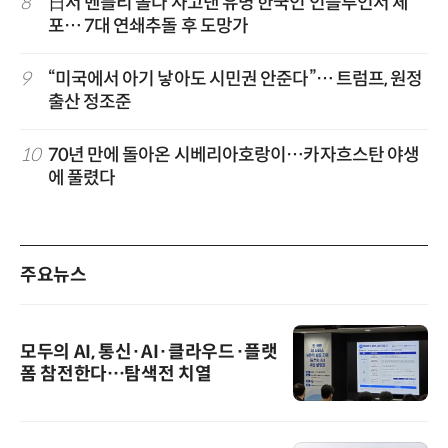
8
日서 벤틀리 몰다 사고낸 유명 한국인 인플루언서 체
포… 7대 연쇄추돌 후 도망가
9
“미국에서 아기 낳아도 시민권 안준다”… 트럼프, 원정
출산 정조준
10
70년 만에 돌아온 시베리아호랑이…카자흐스탄 야생
에 풀렸다
주요뉴스
모두의 AI, 통신·AI·클라우드·플랫
폼 참전한다…탐색전 치열