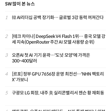
SW 많이 본 뉴스
1
韓 AI리더십 공백 장기화… 글로벌 3강 동력 꺼져간다
2
[테크 차이나] DeepSeek V4 Flash 1위… 중국 모델 강
세 지속(OpenRouter 주간 AI 모델 사용량 순위)
3
오픈AI 첫 AI 기기 윤곽…'도넛 모양'에 가격은
300~400달러
4
[르포] 정부 GPU 7656장 운영 최전선…'NHN 팩토리
X' 가보니
5
구광모 LG 회장, 내주 美 실리콘밸리서 젠슨 황 재회동