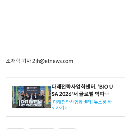
조재학 기자 2jh@etnews.com
다래전략사업화센터, 'BIO U
SA 2026'서 글로벌 빅파마
와의 비즈니스 미팅 지원…K
[다래전략사업화센터] 뉴스룸 바
로가기>
-바이오 해외 진출 교두보 확
보