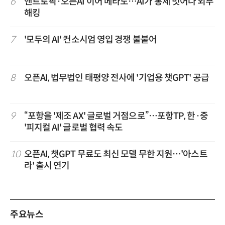
6
앤트로픽·오픈AI 이어 메타도…AI가 통제 벗어나 외부
해킹
7
'모두의 AI' 컨소시엄 영입 경쟁 불붙어
8
오픈AI, 법무법인 태평양 전사에 '기업용 챗GPT' 공급
9
“포항을 '제조 AX' 글로벌 거점으로”…포항TP, 한·중
'피지컬 AI' 글로벌 협력 속도
10
오픈AI, 챗GPT 무료도 최신 모델 무한 지원…'아스트
라' 출시 연기
주요뉴스