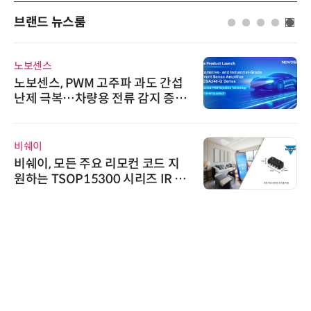
브랜드 뉴스룸
와이즈스톤
간섭
와이즈스톤, 에이데이타 'SCV 기
증폭
수집 데이터'에 DQ인증 최고 등
수여
시큐어링크
 지
시큐어링크, 중소기업기술정보진
R 수
흥원 AI 초격차 R&D 사업 최종 선
정
한국태양유전
태양유전, '안전·환경 보고서 20
6' 발간…2030년 SBT 수준 온실
가스 감축 추진