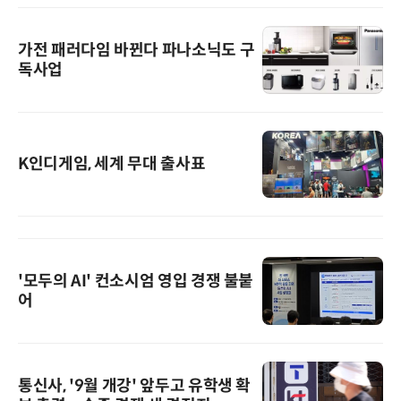
가전 패러다임 바뀐다 파나소닉도 구
독사업
K인디게임, 세계 무대 출사표
'모두의 AI' 컨소시엄 영입 경쟁 불붙
어
통신사, '9월 개강' 앞두고 유학생 확