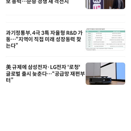
보 총력…순증 경쟁 새 격전지
과기정통부, 4극 3특 자율형 R&D 가
동…“지역이 직접 미래 성장동력 찾
는다”
美 규제에 삼성전자·LG전자 '로청'
글로벌 출시 늦춘다…“공급망 재편부
터”