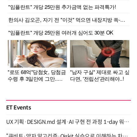
ET Events
UX 기획·DESIGN.md 설계·AI 구현 전 과정 1-day 워크숍 with Claude Code·Codex 9월 15일 개최
“큐비트·양자 알고리즘·Qiskit 실습으로 이해하는 차세대 컴퓨팅” (8/28)