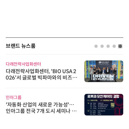
브랜드 뉴스룸
다래전략사업화센터
다래전략사업화센터, 'BIO USA 2
026'서 글로벌 빅파마와의 비즈니
스 미팅 지원…K-바이오 해외 진출
교두보 확보
인아그룹
'자동화 산업의 새로운 가능성'…
인아그룹 전국 7개 도시 세미나 페
어 개최