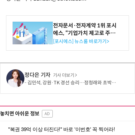
전자문서·전자계약 1위 포시
에스, “기업가치 제고로 주주
환원 강화” 계획 공시
[포시에스] 뉴스룸 바로가기>
정다은 기자
기사 더보기
김민석, 강원·TK 경선 승리…정청래와 초박빙 승부 지속
놓치면 아쉬운 정보
AD