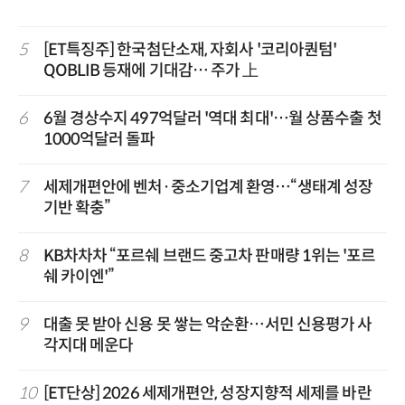
5
[ET특징주] 한국첨단소재, 자회사 '코리아퀀텀'
QOBLIB 등재에 기대감… 주가 上
6
6월 경상수지 497억달러 '역대 최대'…월 상품수출 첫
1000억달러 돌파
7
세제개편안에 벤처·중소기업계 환영…“생태계 성장
기반 확충”
8
KB차차차 “포르쉐 브랜드 중고차 판매량 1위는 '포르
쉐 카이엔'”
9
대출 못 받아 신용 못 쌓는 악순환…서민 신용평가 사
각지대 메운다
10
[ET단상] 2026 세제개편안, 성장지향적 세제를 바란