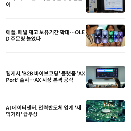
어
애플, 패널 재고 보유기간 확대…OLE
D 주문량 늘었다
웹케시,'B2B 바이브코딩' 플랫폼 'AX
Port' 출시…AX 시장 본격 공략
AI 데이터센터, 전력반도체 업계 '새
먹거리' 급부상