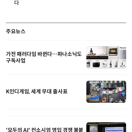
다
주요뉴스
가전 패러다임 바뀐다…파나소닉도
구독사업
K인디게임, 세계 무대 출사표
'모두의 AI' 컨소시엄 영입 경쟁 불붙