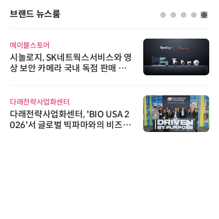
브랜드 뉴스룸
에이블스토어
시놀로지, SK네트웍스서비스와 영
상 보안 카메라 국내 독점 판매 파
트너십 체결
다래전략사업화센터
다래전략사업화센터, 'BIO USA 2
026'서 글로벌 빅파마와의 비즈니
스 미팅 지원…K-바이오 해외 진출
교두보 확보