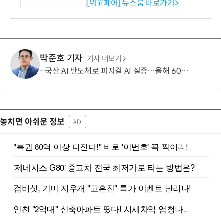
시엄 선정
[위고페어] 뉴스룸 바로가기>
박준호 기자
기사 더보기
국산 AI 반도체로 피지컬 AI 실증…올해 600억 투입
놓치면 아쉬운 정보
AD