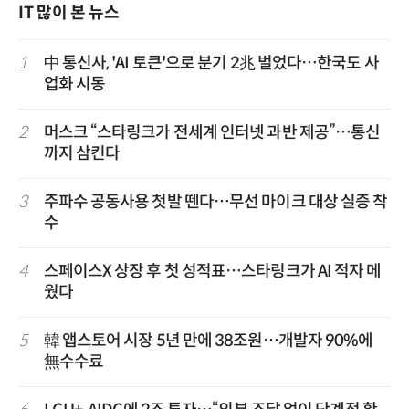
IT 많이 본 뉴스
1
中 통신사, 'AI 토큰'으로 분기 2兆 벌었다…한국도 사
업화 시동
2
머스크 “스타링크가 전세계 인터넷 과반 제공”…통신
까지 삼킨다
3
주파수 공동사용 첫발 뗀다…무선 마이크 대상 실증 착
수
4
스페이스X 상장 후 첫 성적표…스타링크가 AI 적자 메
웠다
5
韓 앱스토어 시장 5년 만에 38조원…개발자 90%에
無수수료