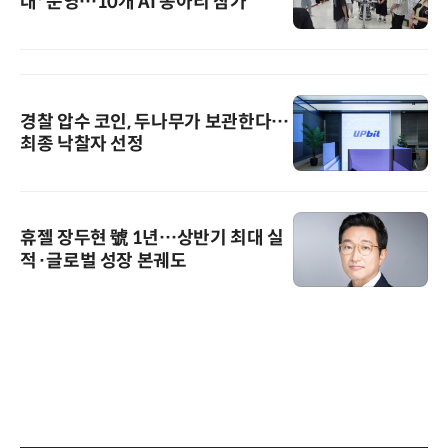
대' 운영…10개 AI 동아리 참가
경찰 압수 코인, 두나무가 보관한다…
최종 낙찰자 선정
휴젤 장두현 號 1년…상반기 최대 실
적·글로벌 성장 본궤도