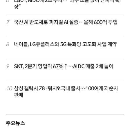
6
LGU+, AIDC에 2조 투자…“외부 조달 없이 단계적 확
장”
7
국산 AI 반도체로 피지컬 AI 실증…올해 600억 투입
8
네이블, LG유플러스와 5G 특화망 고도화 사업 계약
9
SKT, 2분기 영업익 67%↑…AIDC 매출 2배 늘어
10
삼성 갤럭시 Z8·워치9 국내 출시…100여개국 순차
판매
주요뉴스