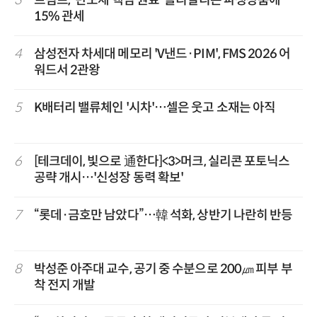
3
트럼프, '반도체 핵심 원료' 폴리실리콘 파생상품에
15% 관세
4
삼성전자 차세대 메모리 'V낸드·PIM', FMS 2026 어
워드서 2관왕
5
K배터리 밸류체인 '시차'…셀은 웃고 소재는 아직
6
[테크데이, 빛으로 通한다]<3>머크, 실리콘 포토닉스
공략 개시…'신성장 동력 확보'
7
“롯데·금호만 남았다”…韓 석화, 상반기 나란히 반등
8
박성준 아주대 교수, 공기 중 수분으로 200㎛ 피부 부
착 전지 개발