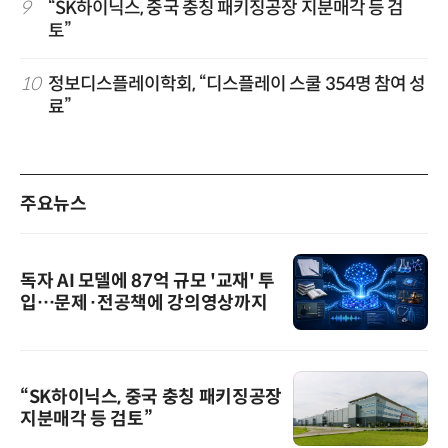
9
“SK하이닉스, 중국 충칭 패키징공장 지분매각 등 검
토”
10
정보디스플레이학회, “디스플레이 스쿨 354명 참여 성
료”
주요뉴스
독자 AI 모델에 87억 규모 '교재' 투
입…문제·전공책에 강의영상까지
“SK하이닉스, 중국 충칭 패키징공장
지분매각 등 검토”