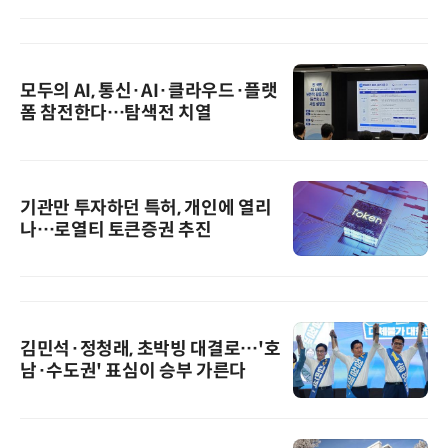
모두의 AI, 통신·AI·클라우드·플랫
폼 참전한다…탐색전 치열
기관만 투자하던 특허, 개인에 열리
나…로열티 토큰증권 추진
김민석·정청래, 초박빙 대결로…'호
남·수도권' 표심이 승부 가른다