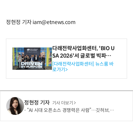
정현정 기자 iam@etnews.com
다래전략사업화센터, 'BIO U
SA 2026'서 글로벌 빅파마
와의 비즈니스 미팅 지원…K
[다래전략사업화센터] 뉴스룸 바
로가기>
-바이오 해외 진출 교두보 확
보
정현정 기자
기사 더보기
“AI 시대 오픈소스 경쟁력은 사람”…깃허브, 유지관리자 지원 확대