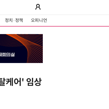
정치·정책
오피니언
탈케어' 임상