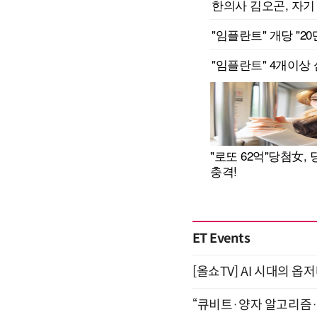
ET Events
[올쇼TV] AI 시대의 옵
“큐비트·양자 알고리즘·Qi