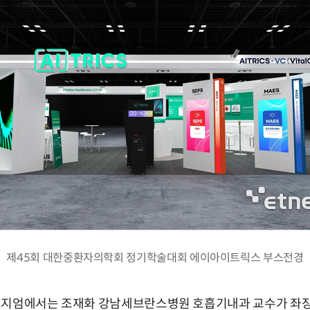
제45회 대한중환자의학회 정기학술대회 에이아이트릭스 부스전경
포지엄에서는 조재화 강남세브란스병원 호흡기내과 교수가 좌장