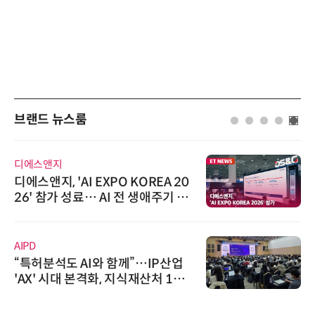
브랜드 뉴스룸
디에스앤지
디에스앤지, 'AI EXPO KOREA 20
26' 참가 성료… AI 전 생애주기 아
우르는 통합 솔루션 선봬
AIPD
“특허분석도 AI와 함께”…IP산업
'AX' 시대 본격화, 지식재산처 1호
AI IP데이터분석사 탄생