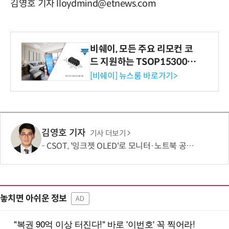
김영호 기자 lloydmind@etnews.com
비쉐이, 모든 주요 리모컨 코
드 지원하는 TSOP15300 시
리즈 IR 수신기 출시
[비쉐이] 뉴스룸 바로가기>
김영호 기자
기사 더보기
CSOT, '잉크젯 OLED'로 모니터·노트북 공략 본격화…MSI 모니터 공개
놓치면 아쉬운 정보
AD