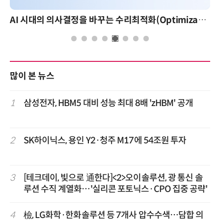
AI 시대의 의사결정을 바꾸는 수리최적화(Optimization): 실제 산업 적용 사례와 활용 전략
많이 본 뉴스
1
삼성전자, HBM5 대비 성능 최대 8배 'zHBM' 공개
2
SK하이닉스, 용인 Y2·청주 M17에 54조원 투자
3
[테크데이, 빛으로 通한다]<2>오이솔루션, 광 통신 솔
루션 수직 계열화…'실리콘 포토닉스·CPO 집중 공략'
4
檢, LG화학·한화솔루션 등 7개사 압수수색…담합 의