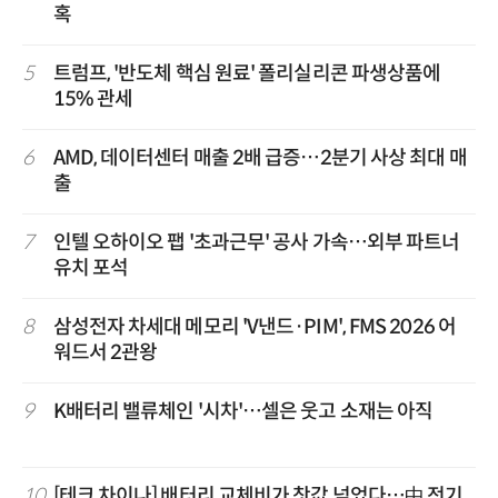
혹
5
트럼프, '반도체 핵심 원료' 폴리실리콘 파생상품에
15% 관세
6
AMD, 데이터센터 매출 2배 급증…2분기 사상 최대 매
출
7
인텔 오하이오 팹 '초과근무' 공사 가속…외부 파트너
유치 포석
8
삼성전자 차세대 메모리 'V낸드·PIM', FMS 2026 어
워드서 2관왕
9
K배터리 밸류체인 '시차'…셀은 웃고 소재는 아직
10
[테크 차이나] 배터리 교체비가 찻값 넘었다…中 전기