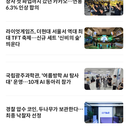
창사 첫 파업까지 갔던 카카오…연봉
6.3% 인상 합의
라이엇게임즈, 더현대 서울서 역대 최
대 TFT 축제…신규 세트 '신비의 숲'
띄운다
국립광주과학관, '여름방학 AI 탐사
대' 운영…10개 AI 동아리 참가
경찰 압수 코인, 두나무가 보관한다…
최종 낙찰자 선정