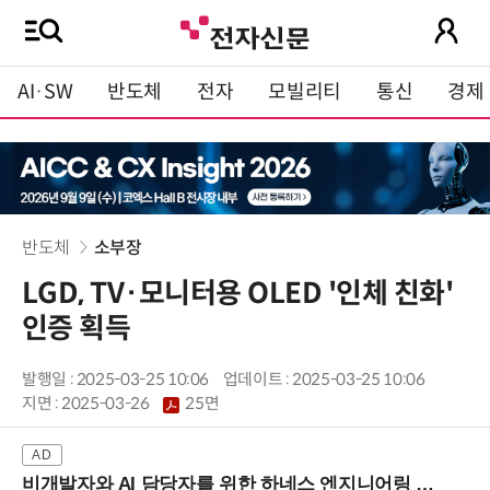
AI·SW
반도체
전자
모빌리티
통신
경제
반도체
소부장
LGD, TV·모니터용 OLED '인체 친화'
인증 획득
발행일 : 2025-03-25 10:06
업데이트 : 2025-03-25 10:06
지면 :
2025-03-26
25면
비개발자와 AI 담당자를 위한 하네스 엔지니어링 입문과정 (8/20 신논현역)