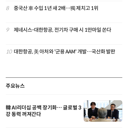
8
중국산 車 수입 1년 새 2배…獨 제치고 1위
9
제네시스-대한항공, 전기차 구매 시 1만마일 쏜다
10
대한항공, 美 아처와 '군용 AAM' 개발…국산화 발판
주요뉴스
韓 AI리더십 공백 장기화… 글로벌 3
강 동력 꺼져간다