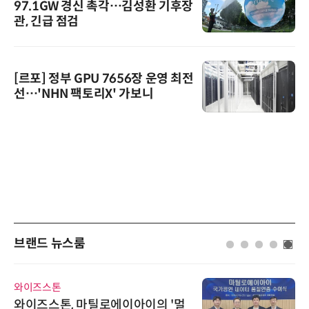
97.1GW 경신 촉각…김성환 기후장
관, 긴급 점검
[르포] 정부 GPU 7656장 운영 최전
선…'NHN 팩토리X' 가보니
브랜드 뉴스룸
와이즈스톤
와이즈스톤, 마틸로에이아이의 '멀