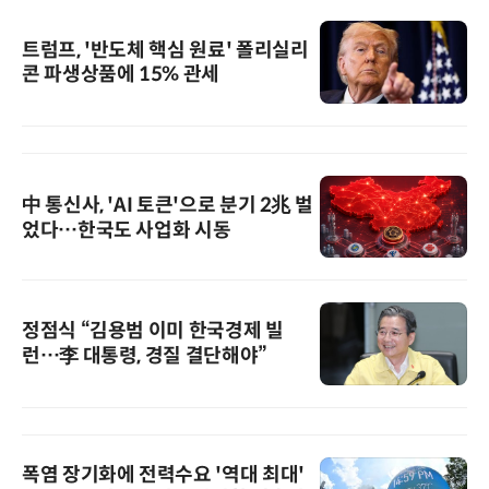
트럼프, '반도체 핵심 원료' 폴리실리
콘 파생상품에 15% 관세
中 통신사, 'AI 토큰'으로 분기 2兆 벌
었다…한국도 사업화 시동
정점식 “김용범 이미 한국경제 빌
런…李 대통령, 경질 결단해야”
폭염 장기화에 전력수요 '역대 최대'