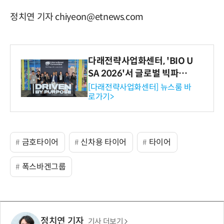
정치연 기자 chiyeon@etnews.com
다래전략사업화센터, 'BIO U
SA 2026'서 글로벌 빅파마
와의 비즈니스 미팅 지원…K
[다래전략사업화센터] 뉴스룸 바
로가기>
-바이오 해외 진출 교두보 확
보
금호타이어
신차용 타이어
타이어
폭스바겐그룹
정치연 기자
기사 더보기