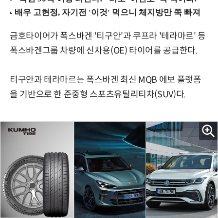
금호타이어가 폭스바겐 '티구안'과 쿠프라 '테라마르' 등
폭스바겐그룹 차량에 신차용(OE) 타이어를 공급한다.
티구안과 테라마르는 폭스바겐 최신 MQB 에보 플랫폼
을 기반으로 한 준중형 스포츠유틸리티차(SUV)다.