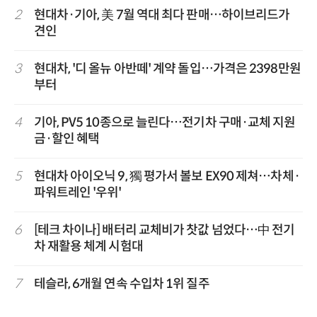
2
현대차·기아, 美 7월 역대 최다 판매…하이브리드가
견인
3
현대차, '디 올뉴 아반떼' 계약 돌입…가격은 2398만원
부터
4
기아, PV5 10종으로 늘린다…전기차 구매·교체 지원
금·할인 혜택
5
현대차 아이오닉 9, 獨 평가서 볼보 EX90 제쳐…차체·
파워트레인 '우위'
6
[테크 차이나] 배터리 교체비가 찻값 넘었다…中 전기
차 재활용 체계 시험대
7
테슬라, 6개월 연속 수입차 1위 질주