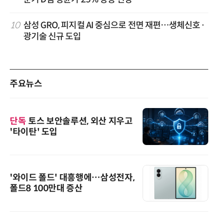
10
삼성 GRO, 피지컬 AI 중심으로 전면 재편…생체신호·
광기술 신규 도입
주요뉴스
단독
토스 보안솔루션, 외산 지우고
'타이탄' 도입
'와이드 폴드' 대흥행에…삼성전자,
폴드8 100만대 증산