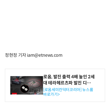
정현정 기자 iam@etnews.com
로옴, 발진 출력 4배 높인 2세
대 테라헤르츠파 발진 디바이
스 개발
[로옴세미컨덕터코리아] 뉴스룸
바로가기>