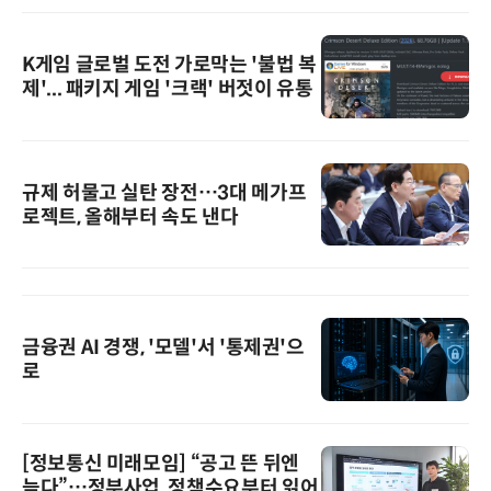
K게임 글로벌 도전 가로막는 '불법 복
제'... 패키지 게임 '크랙' 버젓이 유통
규제 허물고 실탄 장전…3대 메가프
로젝트, 올해부터 속도 낸다
금융권 AI 경쟁, '모델'서 '통제권'으
로
[정보통신 미래모임] “공고 뜬 뒤엔
늦다”…정부사업, 정책수요부터 읽어