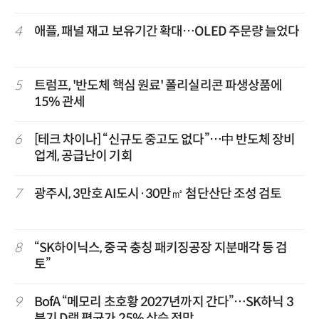
4
애플, 패널 재고 보유기간 확대…OLED 주문량 늘었다
5
트럼프, '반도체 핵심 원료' 폴리실리콘 파생상품에
15% 관세
6
[테크 차이나] “신규도 중고도 없다”…中 반도체 장비
업계, 공급난이 기회
7
광주시, 3만호 AI도시·30만㎡ 첨단산단 조성 검토
8
“SK하이닉스, 중국 충칭 패키징공장 지분매각 등 검
토”
9
BofA “메모리 초호황 2027년까지 간다”…SK하닉 3
분기 D램 평균가 25% 상승 전망