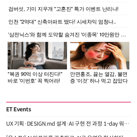
ET Events
UX 기획·DESIGN.md 설계·AI 구현 전 과정 1-day 워크숍 with Claude Code·Codex 9월 15일 개최