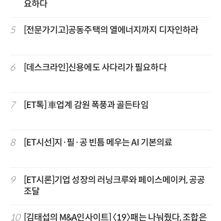
요하다
5
[전문가기고]공동주택의 열에너지까지 디자인하라
6
[데스크라인]신용에도 사다리가 필요하다
7
[ET톡] 車업계 감원 폭풍과 골든타임
8
[ET시선]지·필·공 빈틈 메우는 AI 기본의료
9
[ET시론]기업 성장의 러닝크루와 페이스메이커, 공공
조달
10
[김태섭의 M&A인사이트] 〈19〉패는 나눠줬다, 조합은