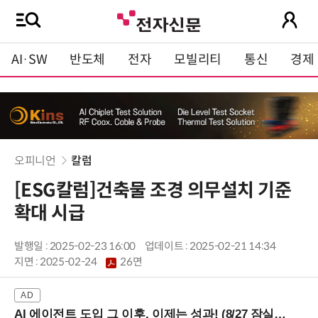
AI·SW
반도체
전자
모빌리티
통신
경제
오피니언
칼럼
[ESG칼럼]건축물 조경 의무설치 기준
확대 시급
발행일 : 2025-02-23 16:00
업데이트 : 2025-02-21 14:34
지면 :
2025-02-24
26면
AI 에이전트 도입 그 이후, 이제는 성과! (8/27 잠실역)