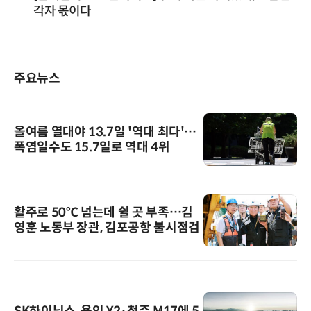
각자 몫이다
주요뉴스
올여름 열대야 13.7일 '역대 최다'…
폭염일수도 15.7일로 역대 4위
활주로 50℃ 넘는데 쉴 곳 부족…김
영훈 노동부 장관, 김포공항 불시점검
SK하이닉스, 용인 Y2·청주 M17에 5