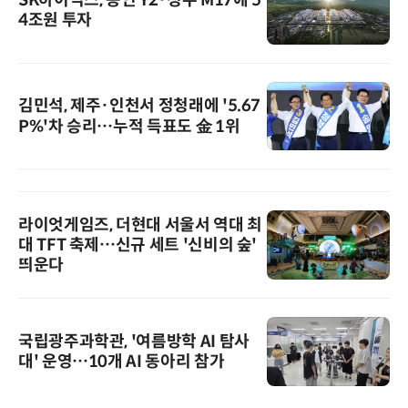
4조원 투자
김민석, 제주·인천서 정청래에 '5.67
P%'차 승리…누적 득표도 金 1위
라이엇게임즈, 더현대 서울서 역대 최
대 TFT 축제…신규 세트 '신비의 숲'
띄운다
국립광주과학관, '여름방학 AI 탐사
대' 운영…10개 AI 동아리 참가