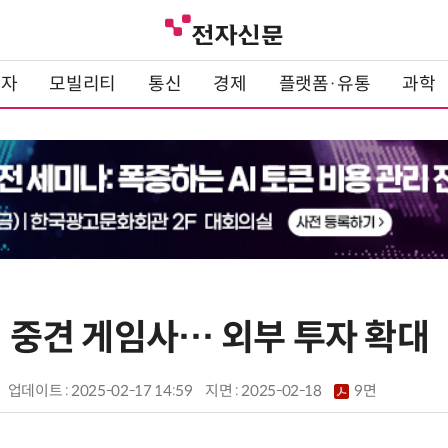
전자
모빌리티
통신
경제
플랫폼·유통
과학
선 중견 게임사… 외부 투자 확대
업데이트 : 2025-02-17 14:59
지면 :
2025-02-18
9면