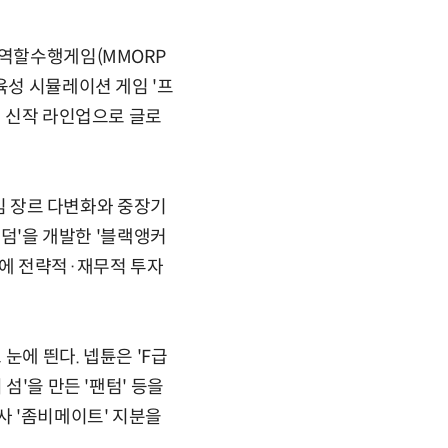
속역할수행게임(MMORP
육성 시뮬레이션 게임 '프
싱 신작 라인업으로 글로
게임 장르 다변화와 중장기
킹덤'을 개발한 '블랙앵커
UN'에 전략적·재무적 투자
눈에 띈다. 넵튠은 'F급
섬'을 만든 '팬텀' 등을
사 '좀비메이트' 지분을