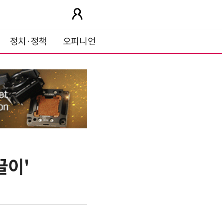
정치·정책
오피니언
끌이'