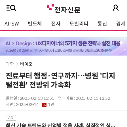
AI·SW
반도체
전자
모빌리티
통신
경제
과학
바이오
진료부터 행정·연구까지…병원 '디지
털전환' 전방위 가속화
발행일 : 2025-02-13 13:51
업데이트 : 2025-02-13 13:52
지면 :
2025-02-14
1면
최신 기술 트렌드와 산업별 적용 사례, 실질적인 실행 전략을 공유 (9/18 양재역)