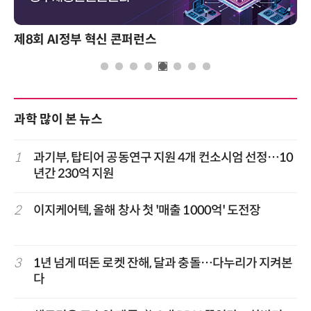
제8회 AI정부 혁신 콘퍼런스
과학 많이 본 뉴스
1
과기부, 탑티어 공동연구 지원 4개 컨소시엄 선정…10
년간 230억 지원
2
이지케어텍, 올해 창사 첫 '매출 1000억' 도전장
3
1년 넘게 떠돈 로켓 잔해, 달과 충돌…다누리가 지켜본
다