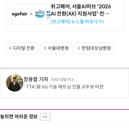
위고페어, 서울AI허브 '2026
AI 전환(AX) 지원사업' 컨소
시엄 선정
[위고페어] 뉴스룸 바로가기>
디지털 전환
서울대병원
한림대성심병원
정용철 기자
기사 더보기
TTA, 韓 6G 기술 베트남 진출 교두보 마련
놓치면 아쉬운 정보
AD