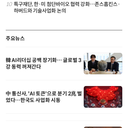
10
특구재단, 한·미 첨단바이오 협력 강화…존스홉킨스·
하버드와 기술사업화 논의
주요뉴스
韓 AI리더십 공백 장기화… 글로벌 3
강 동력 꺼져간다
中 통신사, 'AI 토큰'으로 분기 2兆 벌
었다…한국도 사업화 시동