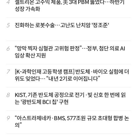
4
셀트리온 고수익 제품, 美 3대 PBM 뚫었다…하반기
성장 가속화
5
진화하는 로봇수술…고난도 난치암 '정조준'
6
“망막 찍자 심혈관 고위험 판정”…정부, 첨단 의료 AI
임상 확산 지원
7
[K-과학인재 고등학생 캠프] 반도체·바이오 실험에 더
위도 잊었다… “내년 2기로 이어집니다”
8
KIST, 기존 반도체 공정으로 전기·빛 신호 한 번에 읽
는 '광반도체 BCI 칩' 구현
9
“아스트라제네카·BMS, 577조원 규모 초대형 합병 논
의”