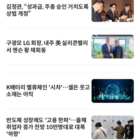
김정관, “성과급, 주총 승인 거치도록
상법 개정”
구광모 LG 회장, 내주 美 실리콘밸리
서 젠슨 황 재회동
K배터리 밸류체인 '시차'…셀은 웃고
소재는 아직
반도체 성장에도 '고용 한파'…올해
취업자 증가 전망 10만명대로 대폭
'하향'