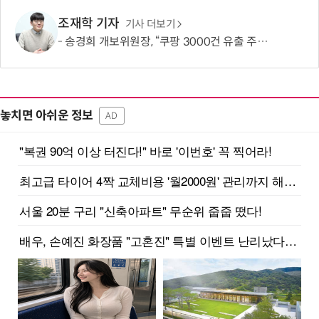
조재학 기자
기사 더보기
송경희 개보위원장, “쿠팡 3000건 유출 주장 사실과 달라…엄정 처분할 것”
놓치면 아쉬운 정보
AD