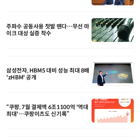
주파수 공동사용 첫발 뗀다…무선 마
이크 대상 실증 착수
삼성전자, HBM5 대비 성능 최대 8배
'zHBM' 공개
“쿠팡, 7월 결제액 6조1100억 '역대
최대'…쿠팡이츠도 신기록”