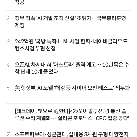
착공
2
정부 직속 'AI 개발 조직 신설' 초읽기…국무총리훈령
제정
3
242억원 '국방 특화 LLM' 사업 한화·네이버클라우드
컨소시엄 우협 선정
4
오픈AI, 차세대 AI '아스트라' 출격 예고… 10년묵은 수
학 난제 10개 풀었다
5
美 행정부, AI 모델 '해킹 등 사이버 보안 테스트' 의무화
6
[테크데이, 빛으로 通한다]<2>오이솔루션, 광 통신 솔
루션 수직 계열화…'실리콘 포토닉스·CPO 집중 공략'
7
소프트피브이·성균관대, 실내용 3차원 구형 태양전지