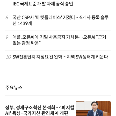
IEC 국제표준 개발 과제 공식 승인
8
국산 CSP사 '마켓플레이스' 커졌다…5개사 등록 솔루
션 1439개
9
애플, 오픈AI에 기밀 사용금지 가처분…오픈AI “근거
없는 감정 싸움”
10
SW진흥단지 지정요건 완화…지역 SW생태계 키운다
주요뉴스
정부, 경제구조혁신 본격화…'피지컬
AI' 육성·국가자산 관리체계 개편