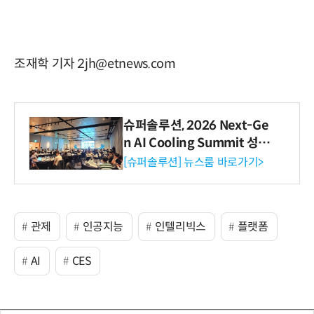
조재학 기자 2jh@etnews.com
슈퍼솔루션, 2026 Next-Ge
n AI Cooling Summit 성황
리 성료
[슈퍼솔루션] 뉴스룸 바로가기>
관제
인공지능
인텔리빅스
플랫폼
AI
CES