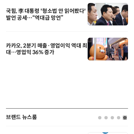
국힘, 李 대통령 '형소법 안 읽어봤다'
발언 공세…“역대급 망언”
카카오, 2분기 매출·영업이익 역대 최
대…영업익 36% 증가
브랜드 뉴스룸