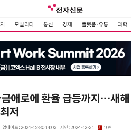
전자
모빌리티
통신
경제
플랫폼·유통
과학
금애로에 환율 급등까지…새해 
 최저
업데이트 : 2024-12-30 14:03
지면 :
2024-12-31
10면