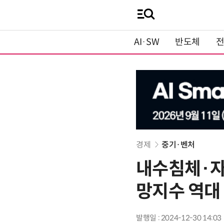
AI·SW
반도체
경제
중기·벤처
내수침체·자
망지수 역대
발행일 : 2024-12-30 14:03