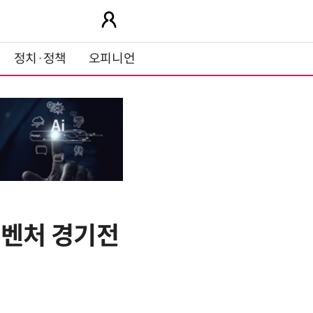
정치·정책
오피니언
벤처 경기전