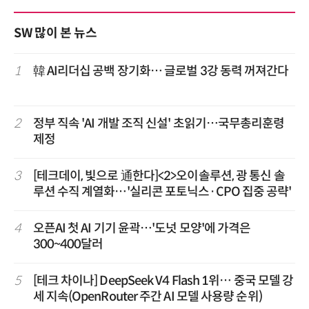
SW 많이 본 뉴스
1
韓 AI리더십 공백 장기화… 글로벌 3강 동력 꺼져간다
2
정부 직속 'AI 개발 조직 신설' 초읽기…국무총리훈령
제정
3
[테크데이, 빛으로 通한다]<2>오이솔루션, 광 통신 솔
루션 수직 계열화…'실리콘 포토닉스·CPO 집중 공략'
4
오픈AI 첫 AI 기기 윤곽…'도넛 모양'에 가격은
300~400달러
5
[테크 차이나] DeepSeek V4 Flash 1위… 중국 모델 강
세 지속(OpenRouter 주간 AI 모델 사용량 순위)