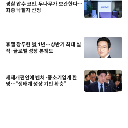
경찰 압수 코인, 두나무가 보관한다…
최종 낙찰자 선정
휴젤 장두현 號 1년…상반기 최대 실
적·글로벌 성장 본궤도
세제개편안에 벤처·중소기업계 환
영…“생태계 성장 기반 확충”