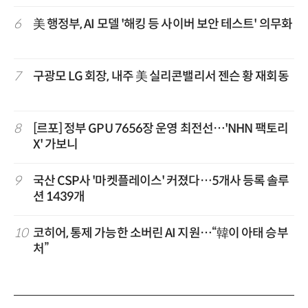
6
美 행정부, AI 모델 '해킹 등 사이버 보안 테스트' 의무화
7
구광모 LG 회장, 내주 美 실리콘밸리서 젠슨 황 재회동
8
[르포] 정부 GPU 7656장 운영 최전선…'NHN 팩토리
X' 가보니
9
국산 CSP사 '마켓플레이스' 커졌다…5개사 등록 솔루
션 1439개
10
코히어, 통제 가능한 소버린 AI 지원…“韓이 아태 승부
처”