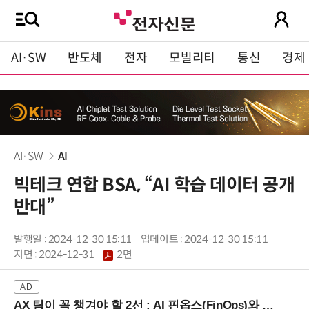
AI·SW
반도체
전자
모빌리티
통신
경제
AI·SW
AI
빅테크 연합 BSA, “AI 학습 데이터 공개
반대”
발행일 : 2024-12-30 15:11
업데이트 : 2024-12-30 15:11
지면 :
2024-12-31
2면
AX 팀이 꼭 챙겨야 할 2선 : AI 핀옵스(FinOps)와 토큰 거버넌스 (8/21 잠실역)