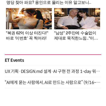
ET Events
UX 기획·DESIGN.md 설계·AI 구현 전 과정 1-day 워크숍 with Claude Code·Codex 9월 15일 개최
“AI에게 묻는 사람에서, AI로 만드는 사람으로” (9/16~17)