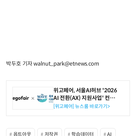
박두호 기자 walnut_park@etnews.com
위고페어, 서울AI허브 '2026
AI 전환(AX) 지원사업' 컨소
시엄 선정
[위고페어] 뉴스룸 바로가기>
옵트아웃
저작권
학습데이터
AI