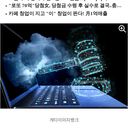
게티이미지뱅크