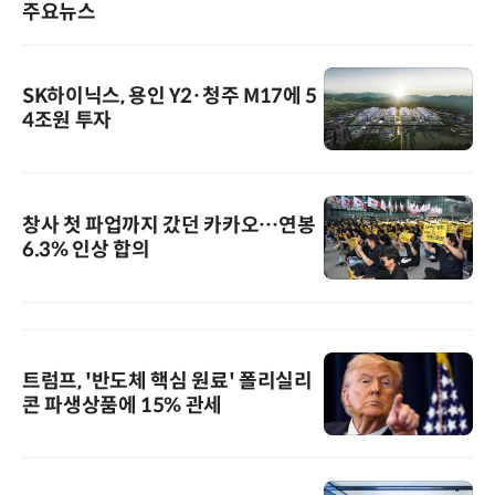
주요뉴스
SK하이닉스, 용인 Y2·청주 M17에 5
4조원 투자
창사 첫 파업까지 갔던 카카오…연봉
6.3% 인상 합의
트럼프, '반도체 핵심 원료' 폴리실리
콘 파생상품에 15% 관세